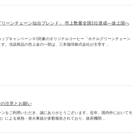
ルグリーンチェーン仙台ブレンド」 売上数量全国1位達成―途上国へ
カップキャンペーン※1対象のオリジナルコーヒー「ホテルグリーンチェーン
す。当該商品の売上金の一部は、三本珈琲株式会社が主宰す...
時の注意とお願い
ーンをご利用いただき、誠にありがとうございます。近年、国内外においてモ
）による発熱・発火事故が多数報告されており、政府機関...