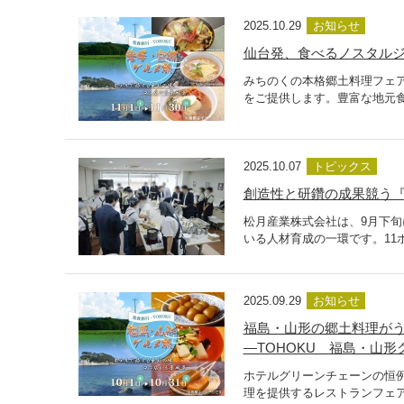
2025.10.29
お知らせ
仙台発、食べるノスタルジ
みちのくの本格郷土料理フェア
をご提供します。豊富な地元食
2025.10.07
トピックス
創造性と研鑽の成果競う『
松月産業株式会社は、9月下
いる人材育成の一環です。11
2025.09.29
お知らせ
福島・山形の郷土料理がう
―TOHOKU 福島・山形グ
ホテルグリーンチェーンの恒例
理を提供するレストランフェア