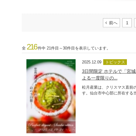
前へ
1
216
全
件中 21件目～30件目を表示しています。
2025.12.09
トピックス
3日間限定 ホテルで「宮
よる一度限りの...
松月産業は、クリスマス直前
す。仙台市中心部に所在する当