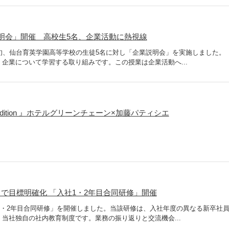
明会」開催 高校生5名、企業活動に熱視線
旬、仙台育英学園高等学校の生徒5名に対し「企業説明会」を実施しました。
企業について学習する取り組みです。この授業は企業活動へ...
 Sendai edition 』ホテルグリーンチェーン×加藤パティシエ
で目標明確化 「入社1・2年目合同研修」開催
社1・2年目合同研修」を開催しました。当該研修は、入社年度の異なる新卒社
当社独自の社内教育制度です。業務の振り返りと交流機会...