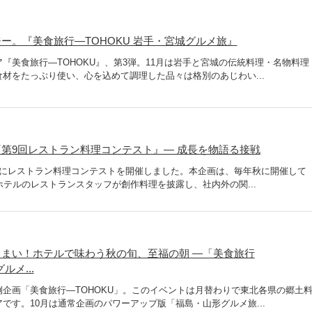
ー。『美食旅行―TOHOKU 岩手・宮城グルメ旅』
『美食旅行―TOHOKU』、第3弾。11月は岩手と宮城の伝統料理・名物料理
材をたっぷり使い、心を込めて調理した品々は格別のあじわい...
第9回レストラン料理コンテスト』― 成長を物語る接戦
旬にレストラン料理コンテストを開催しました。本企画は、毎年秋に開催して
ホテルのレストランスタッフが創作料理を披露し、社内外の関...
まい！ホテルで味わう秋の旬、至福の朝 ―「美食旅行
ルメ...
企画「美食旅行―TOHOKU」。このイベントは月替わりで東北各県の郷土
です。10月は通常企画のパワーアップ版「福島・山形グルメ旅...