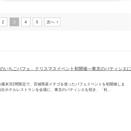
2
3
4
5
次へ
城のいちごパフェ」クリスマスイベント初開催―東京のパティシエ
の週末3日間限定で、宮城県産イチゴを使ったパフェイベントを初開催しま
社ホテルレストランを会場に、東京のパティシエを招き、「杜...