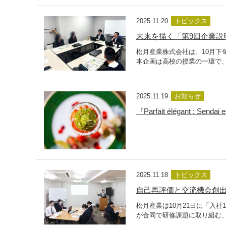
2025.11.20
トピックス
未来を描く「第9回企業説
松月産業株式会社は、10月下
本企画は高校の授業の一環で、
2025.11.19
お知らせ
『Parfait élégant :
2025.11.18
トピックス
自己再評価と交流機会創出
松月産業は10月21日に「入
が合同で研修課題に取り組む、