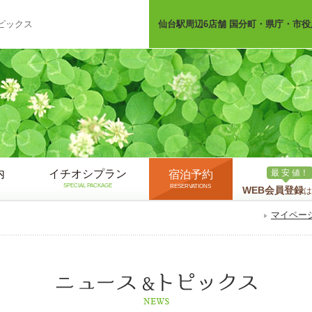
ピックス
仙台駅周辺6店舗 国分町・県庁・市役
内
イチオシプラン
最 安 値！
宿泊予約
SPECIAL PACKAGE
RESERVATIONS
WEB会員登録
は
マイペー