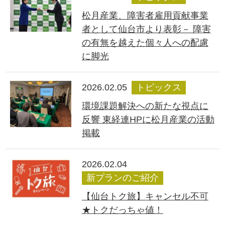
松月産業、障害者雇用貢献事業
者として仙台市より表彰－ 障害
の有無を越えた個々人への配慮
に脚光
2026.02.05
トピックス
環境課題解決への新たな視点に
反響 東経連HPに松月産業の活動
掲載
2026.02.04
新プランのご紹介
【仙台トク旅】キャンセル不可
★トクだっちゃ値！