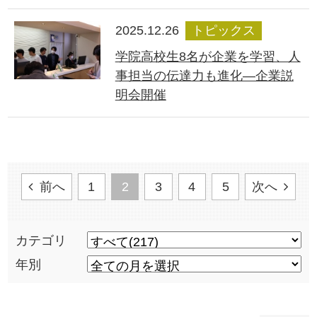
2025.12.26
トピックス
学院高校生8名が企業を学習、人
事担当の伝達力も進化―企業説
明会開催
前へ
1
2
3
4
5
次へ
カテゴリ
年別