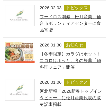
2026.02.03
トピックス
フードロス削減 松月産業、仙
台市ボランティアセンターに食
品寄贈
2026.01.30
お知らせ
【冬季限定】カラダはホット！
ココロはホッと。冬の祭典「鍋
料理フェア」開催
2026.01.06
トピックス
河北新報「2026新春トップイン
タビュー」に松月産業代表の取
材記事掲載