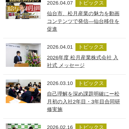
2026.04.07
トピックス
仙台市、松月産業の魅力を動画
コンテンツで発信―仙台移住を
促進
2026.04.01
トピックス
2026年度 松月産業株式会社 入
社式 メッセージ
2026.03.10
トピックス
自己理解を深め課題明確にー松
月初の入社2年目・3年目合同研
修実施
2026.02.16
トピックス