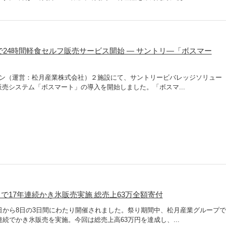
で24時間軽食セルフ販売サービス開始 ― サントリ―「ボスマー
ーン（運営：松月産業株式会社）２施設にて、サントリービバレッジソリュー
売システム「ボスマート」の導入を開始しました。「ボスマ...
で17年連続かき氷販売実施 総売上63万全額寄付
日から8日の3日間にわたり開催されました。祭り期間中、松月産業グループで
続でかき氷販売を実施。今回は総売上高63万円を達成し、...