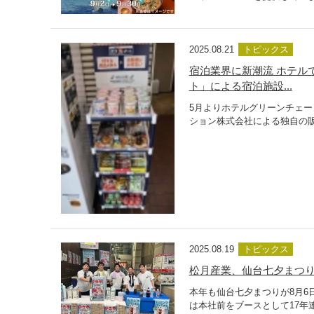
2025.08.21
トピックス
宿泊業界に新潮流 ホテル
ト」による宿泊施設...
5月よりホテルグリーンチェ
ション株式会社による独自の販
2025.08.19
トピックス
松月産業、仙台七夕まつり
本年も仙台七夕まつりが8月6
は本社前をブースとして17年連