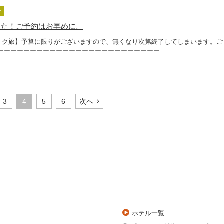
介
した！ご予約はお早めに。
トク旅】予算に限りがございますので、無くなり次第終了してしまいます。ご
ーーーーーーーーーーーーーーーーーーーーーーーーー...
3
4
5
6
次へ
ホテル一覧