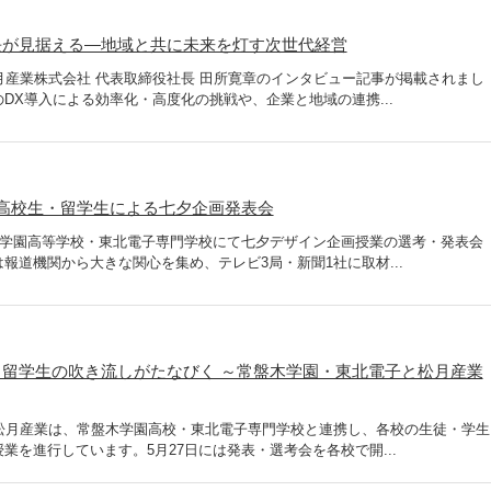
長が見据える―地域と共に未来を灯す次世代経営
月産業株式会社 代表取締役社長 田所寛章のインタビュー記事が掲載されまし
DX導入による効率化・高度化の挑戦や、企業と地域の連携...
高校生・留学生による七夕企画発表会
木学園高等学校・東北電子専門学校にて七夕デザイン企画授業の選考・発表会
報道機関から大きな関心を集め、テレビ3局・新聞1社に取材...
留学生の吹き流しがたなびく ～常盤木学園・東北電子と松月産業
る松月産業は、常盤木学園高校・東北電子専門学校と連携し、各校の生徒・学生
業を進行しています。5月27日には発表・選考会を各校で開...