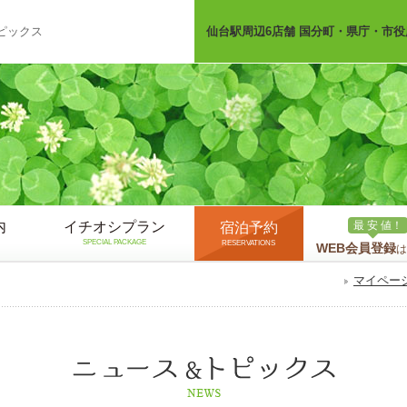
ピックス
仙台駅周辺6店舗 国分町・県庁・市役
内
イチオシプラン
最 安 値！
宿泊予約
SPECIAL PACKAGE
RESERVATIONS
WEB会員登録
は
マイペー