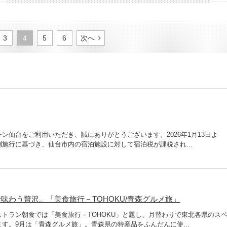
3
4
5
6
次へ
ン仙台をご利用いただき、誠にありがとうございます。2026年1月13日よ
施行に基づき、仙台市内の宿泊施設に対して宿泊税が課税され...
味わう贅沢。「美食旅行－TOHOKU/青森グルメ旅」
トラン朝食では「美食旅行－TOHOKU」と題し、月替わりで東北各県のス
す。9月は「青森グルメ旅」。青森県の特産品をふんだんに使...