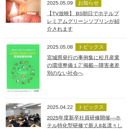
2025.05.09
お知らせ
【TV放映】 BS朝日でホテルプ
レミアムグリーンソブリンが紹
介されます
2025.05.08
トピックス
宮城県発行の事例集に松月産業
の環境整備１㌻掲載―障害者差
別のない社会へ
2025.04.22
トピックス
2025年度新卒社員研修開催―ホ
テル特化型研修で新人8名凛々し