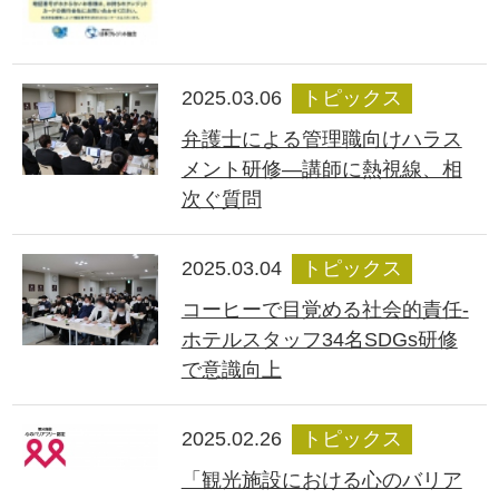
2025.03.06
トピックス
弁護士による管理職向けハラス
メント研修―講師に熱視線、相
次ぐ質問
2025.03.04
トピックス
コーヒーで目覚める社会的責任-
ホテルスタッフ34名SDGs研修
で意識向上
2025.02.26
トピックス
「観光施設における心のバリア