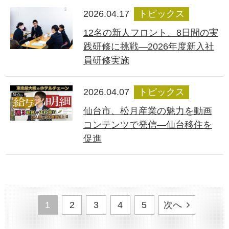
2026.04.17
トピックス
12名の新人フロント、8日間の実
践研修に挑戦―2026年度新入社
員研修実施
2026.04.07
トピックス
仙台市、松月産業の魅力を動画
コンテンツで発信―仙台移住を
促進
1
2
3
4
5
次へ