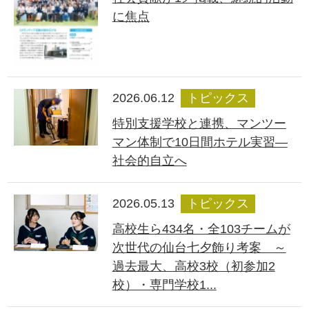
に焦点
2026.06.12
トピックス
特別支援学校と連携、マンツー
マン体制で10日間ホテル実習―
社会的自立へ
2026.05.13
トピックス
高校生ら434名・全103チームが
次世代の仙台七夕飾り考案 ～
過去最大、高校3校（初参加2
校）・専門学校1...