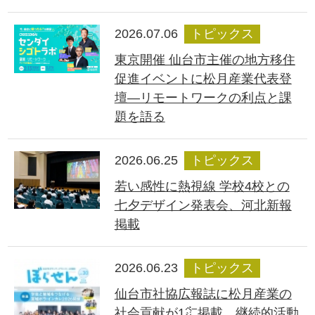
2026.07.06
トピックス
東京開催 仙台市主催の地方移住
促進イベントに松月産業代表登
壇―リモートワークの利点と課
題を語る
2026.06.25
トピックス
若い感性に熱視線 学校4校との
七夕デザイン発表会、河北新報
掲載
2026.06.23
トピックス
仙台市社協広報誌に松月産業の
社会貢献が1㌻掲載、継続的活動