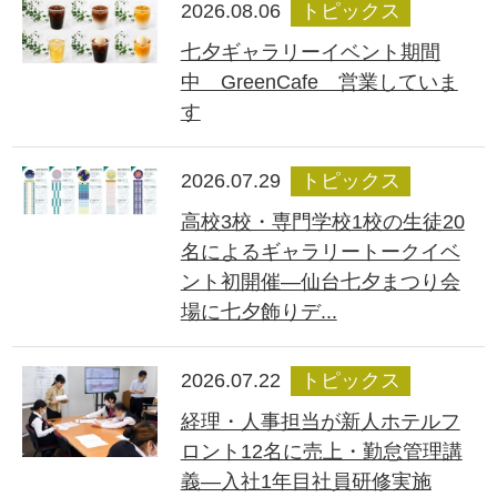
2026.08.06
トピックス
七夕ギャラリーイベント期間
中 GreenCafe 営業していま
す
2026.07.29
トピックス
高校3校・専門学校1校の生徒20
名によるギャラリートークイベ
ント初開催―仙台七夕まつり会
場に七夕飾りデ...
2026.07.22
トピックス
経理・人事担当が新人ホテルフ
ロント12名に売上・勤怠管理講
義―入社1年目社員研修実施