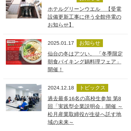
ホテルグリーンウエル 【受電
設備更新工事に伴う全館停電の
お知らせ】
2025.01.17
お知らせ
仙台の冬はアツい。 「冬季限定
朝食バイキング鍋料理フェア」
開催！
2024.12.18
トピックス
過去最多16名の高校生参加 第8
回「実践型企業説明会」開催 ～
松月産業取締役が生徒へ託す地
域の未来～