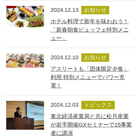
2024.12.13
お知らせ
ホテル料理で新年を味わおう！
「新春朝食ビュッフェ特別メニ
ュー」
2024.12.10
お知らせ
アスリートも「団体限定夕食」
利用 特別メニューでパワー充
電！
2024.12.03
トピックス
東北経済産業局と共に松月産業
が岩手開催GXセミナーで15事業
者に講演