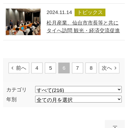
2024.11.14
トピックス
松月産業、仙台市市長等と共に
タイへ訪問 観光・経済交流促進
前へ
4
5
6
7
8
次へ
カテゴリ
年別