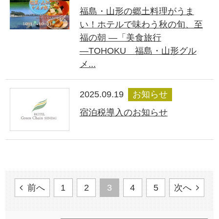
福島・山形の郷土料理がうま
い！ホテルで味わう秋の旬、至
福の朝 ―「美食旅行
―TOHOKU 福島・山形グル
メ...
2025.09.19
お知らせ
宿泊税導入のお知らせ
前へ
1
2
3
4
5
次へ