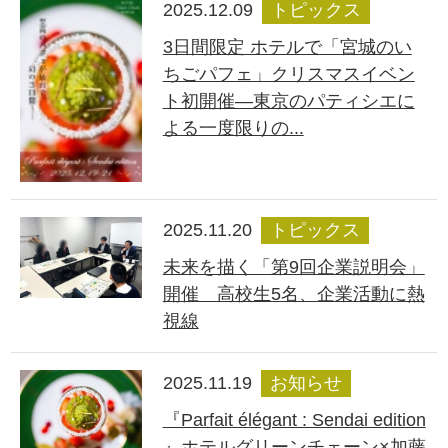
2025.12.09
トピックス
3日間限定 ホテルで「宮城のい
ちごパフェ」クリスマスイベン
ト初開催―東京のパティシエに
よる一度限りの...
2025.11.20
トピックス
未来を描く「第9回企業説明会」
開催 高校生5名、企業活動に熱
視線
2025.11.19
お知らせ
『Parfait élégant : Sendai edition
』ホテルグリーンチェーン×加藤