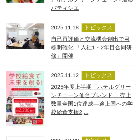
パティシエ
2025.11.18
トピックス
自己再評価と交流機会創出で目
標明確化 「入社1・2年目合同研
修」開催
2025.11.12
トピックス
2025年度上半期「ホテルグリー
ンチェーン仙台ブレンド」 売上
数量全国1位達成―途上国への学
校給食支援2,...