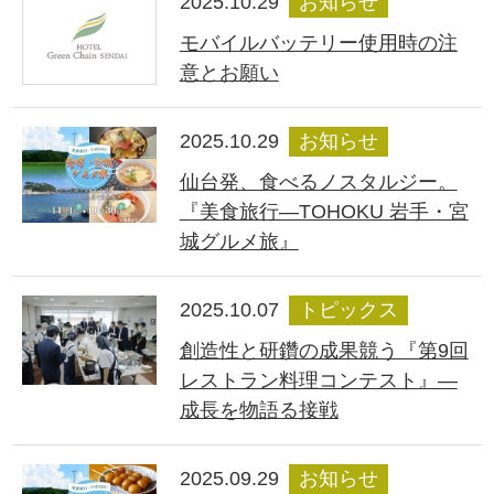
2025.10.29
お知らせ
モバイルバッテリー使用時の注
意とお願い
2025.10.29
お知らせ
仙台発、食べるノスタルジー。
『美食旅行―TOHOKU 岩手・宮
城グルメ旅』
2025.10.07
トピックス
創造性と研鑽の成果競う『第9回
レストラン料理コンテスト』―
成長を物語る接戦
2025.09.29
お知らせ