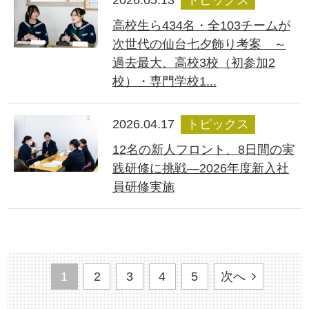
2026.05.13
トピックス
高校生ら434名・全103チームが
次世代の仙台七夕飾り考案 ～
過去最大、高校3校（初参加2
校）・専門学校1...
2026.04.17
トピックス
12名の新人フロント、8日間の実
践研修に挑戦―2026年度新入社
員研修実施
1
2
3
4
5
次へ