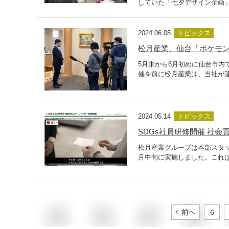
していた「七夕デザイン企画」の
2024.06.05
トピックス
松月産業、仙台「ポケモ
5月末から6月初めに仙台市内
催を前に松月産業は、当社が運
2024.05.14
トピックス
SDGs社員研修開催 社
松月産業グループは本部スタッ
月中旬に実施しました。これは
前へ
6