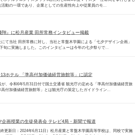
活動の一環であり、企業としての生産性向上や従業員のモ...
飛翔』に松月産業 田所常務インタビュー掲載
社にて当社 田所常務に対し、当社と常盤木学園による「七夕デザイン企画」
下旬に実施しました。このインタビューは今年の七夕祭りで...
13ホテル 「準高付加価値経営旅館等」に認定
設が、令和6年5月31日付で国土交通省 観光庁の定める「準高付加価値経営旅
高付加価値経営旅館等」とは観光庁の策定したガイドライン...
夕企画授業の生徒発表会 テレビ4局・新聞で報道
 最終更新日：2024年6月11日）松月産業と常盤木学園高等学校は、同校で実施