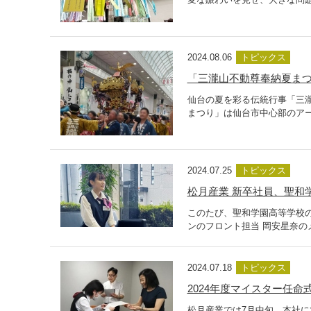
2024.08.06
トピックス
「三瀧山不動尊奉納夏まつ
仙台の夏を彩る伝統行事「三
まつり」は仙台市中心部のアー
2024.07.25
トピックス
松月産業 新卒社員、聖和
このたび、聖和学園高等学校
ンのフロント担当 岡安星奈の
2024.07.18
トピックス
2024年度マイスター任命
松月産業では7月中旬、本社に