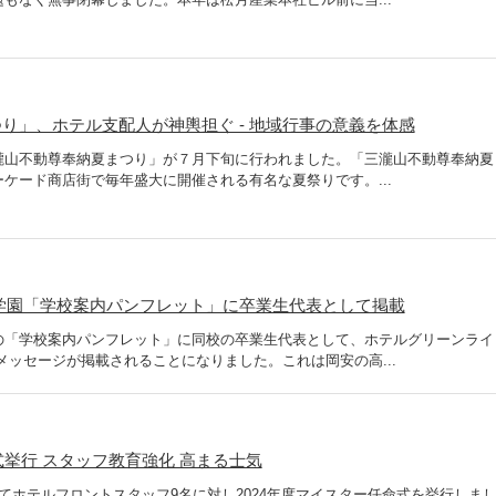
り」、ホテル支配人が神輿担ぐ - 地域行事の意義を体感
瀧山不動尊奉納夏まつり」が７月下旬に行われました。「三瀧山不動尊奉納夏
ケード商店街で毎年盛大に開催される有名な夏祭りです。...
学園「学校案内パンフレット」に卒業生代表として掲載
の「学校案内パンフレット」に同校の卒業生代表として、ホテルグリーンライ
メッセージが掲載されることになりました。これは岡安の高...
式挙行 スタッフ教育強化 高まる士気
てホテルフロントスタッフ9名に対し2024年度マイスター任命式を挙行しま