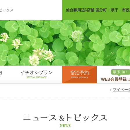
ピックス
仙台駅周辺6店舗 国分町・県庁・市役
内
イチオシプラン
最 安 値！
宿泊予約
SPECIAL PACKAGE
RESERVATIONS
WEB会員登録
は
マイペー