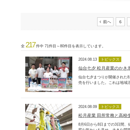
前へ
6
217
全
件中 71件目～80件目を表示しています。
2024.08.13
トピックス
仙台七夕 松月産業のかき
仙台七夕まつりが開催された8
売を行いました。これは地域
2024.08.09
トピックス
松月産業 田所常務と高校
8月6日から8日までの3日間
変な賑わいを見せ、大きな問題