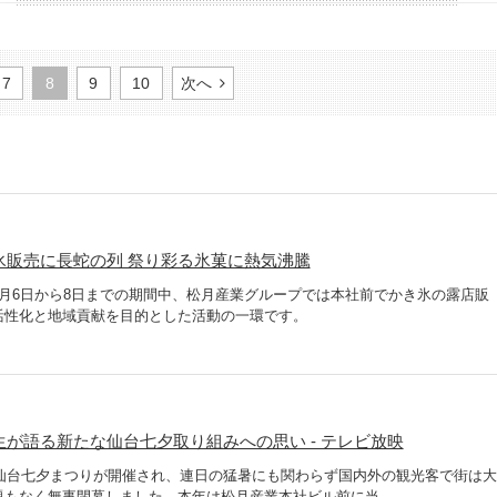
7
8
9
10
次へ
氷販売に長蛇の列 祭り彩る氷菓に熱気沸騰
月6日から8日までの期間中、松月産業グループでは本社前でかき氷の露店販
活性化と地域貢献を目的とした活動の一環です。
生が語る新たな仙台七夕取り組みへの思い - テレビ放映
、仙台七夕まつりが開催され、連日の猛暑にも関わらず国内外の観光客で街は大
もなく無事閉幕しました。本年は松月産業本社ビル前に当...