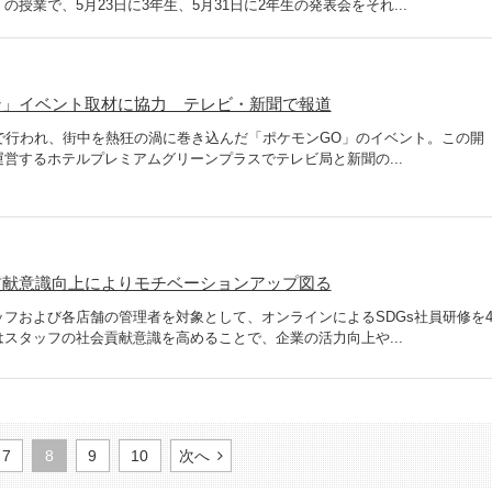
授業で、5月23日に3年生、5月31日に2年生の発表会をそれ...
ン」イベント取材に協力 テレビ・新聞で報道
で行われ、街中を熱狂の渦に巻き込んだ「ポケモンGO」のイベント。この開
営するホテルプレミアムグリーンプラスでテレビ局と新聞の...
会貢献意識向上によりモチベーションアップ図る
フおよび各店舗の管理者を対象として、オンラインによるSDGs社員研修を
スタッフの社会貢献意識を高めることで、企業の活力向上や...
7
8
9
10
次へ