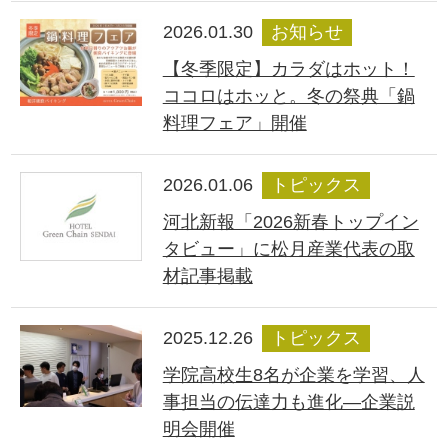
2026.01.30
お知らせ
【冬季限定】カラダはホット！
ココロはホッと。冬の祭典「鍋
料理フェア」開催
2026.01.06
トピックス
河北新報「2026新春トップイン
タビュー」に松月産業代表の取
材記事掲載
2025.12.26
トピックス
学院高校生8名が企業を学習、人
事担当の伝達力も進化―企業説
明会開催