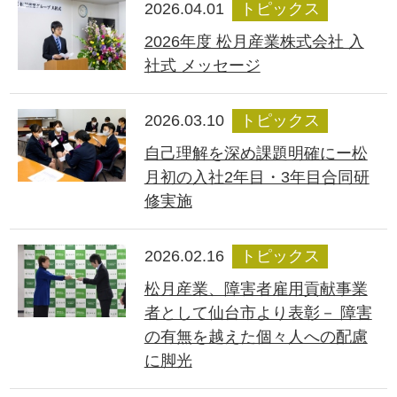
2026.04.01
トピックス
2026年度 松月産業株式会社 入
社式 メッセージ
2026.03.10
トピックス
自己理解を深め課題明確にー松
月初の入社2年目・3年目合同研
修実施
2026.02.16
トピックス
松月産業、障害者雇用貢献事業
者として仙台市より表彰－ 障害
の有無を越えた個々人への配慮
に脚光