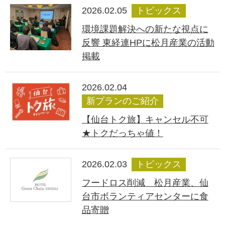
2026.02.05
トピックス
環境課題解決への新たな視点に
反響 東経連HPに松月産業の活動
掲載
2026.02.04
新プランのご紹介
【仙台トク旅】キャンセル不可
★トクだっちゃ値！
2026.02.03
トピックス
フードロス削減 松月産業、仙
台市ボランティアセンターに食
品寄贈