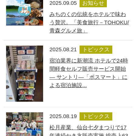
2025.09.05
お知らせ
みちのくの伝統をホテルで味わ
う贅沢。「美食旅行－TOHOKU/
青森グルメ旅」
2025.08.21
トピックス
宿泊業界に新潮流 ホテルで24時
間軽食セルフ販売サービス開始
― サントリ―「ボスマート」に
よる宿泊施設...
2025.08.19
トピックス
松月産業、仙台七夕まつりで17
年連続かき氷販売実施 総売上63