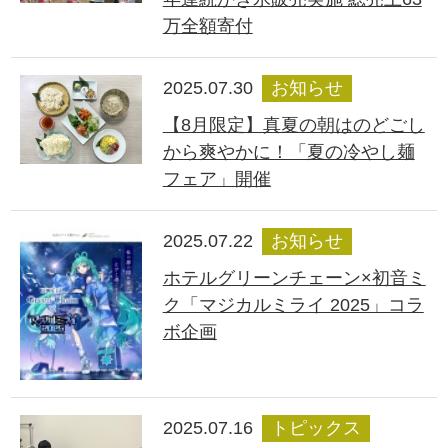
万全額寄付
2025.07.30
お知らせ
【8月限定】真夏の朝はのどごし
から爽やかに！「夏の冷やし麺
フェア」開催
2025.07.22
お知らせ
ホテルグリーンチェーン×初音ミ
ク「マジカルミライ 2025」コラ
ボ企画
2025.07.16
トピックス