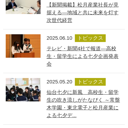
【新聞掲載】松月産業社長が見
据える―地域と共に未来を灯す
次世代経営
2025.06.10
トピックス
テレビ・新聞4社で報道―高校
生・留学生による七夕企画発表
会
2025.05.20
トピックス
仙台七夕に新風 高校生・留学
生の吹き流しがたなびく ～常盤
木学園・東北電子と松月産業に
よる七夕デ...