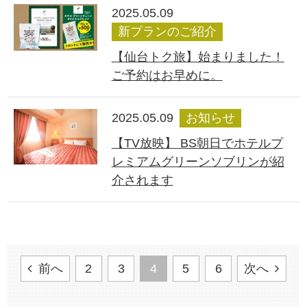
2025.05.09
新プランのご紹介
【仙台トク旅】始まりました！
ご予約はお早めに。
2025.05.09
お知らせ
【TV放映】 BS朝日でホテルプ
レミアムグリーンソブリンが紹
介されます
前へ
2
3
4
5
6
次へ