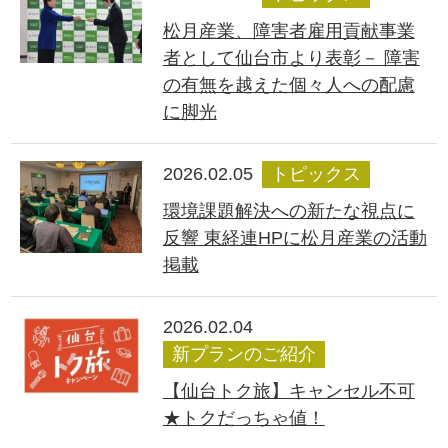
松月産業、障害者雇用貢献事業
者として仙台市より表彰－ 障害
の有無を越えた個々人への配慮
に脚光
2026.02.05
トピックス
環境課題解決への新たな視点に
反響 東経連HPに松月産業の活動
掲載
2026.02.04
新プランのご紹介
【仙台トク旅】キャンセル不可
★トクだっちゃ値！