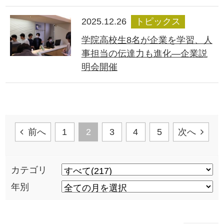
2025.12.26
トピックス
学院高校生8名が企業を学習、人
事担当の伝達力も進化―企業説
明会開催
前へ
1
2
3
4
5
次へ
カテゴリ
年別