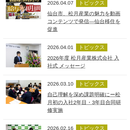
2026.04.07
トピックス
仙台市、松月産業の魅力を動画
コンテンツで発信―仙台移住を
促進
2026.04.01
トピックス
2026年度 松月産業株式会社 入
社式 メッセージ
2026.03.10
トピックス
自己理解を深め課題明確にー松
月初の入社2年目・3年目合同研
修実施
2026.02.16
トピックス