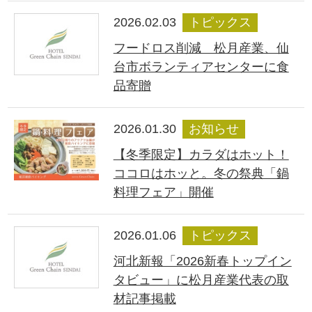
2026.02.03
トピックス
フードロス削減 松月産業、仙
台市ボランティアセンターに食
品寄贈
2026.01.30
お知らせ
【冬季限定】カラダはホット！
ココロはホッと。冬の祭典「鍋
料理フェア」開催
2026.01.06
トピックス
河北新報「2026新春トップイン
タビュー」に松月産業代表の取
材記事掲載