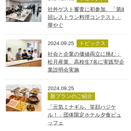
社外ゲスト審査に初参加、「第8
回レストラン料理コンテスト」
華やぐ
2024.09.25
トピックス
社会と企業の価値両立に挑む：
松月産業、高校生7名に実践型企
業説明会実施
2024.09.25
新プランのご紹介
「元気ミナギル、笑顔ハジケ
ル！」団体限定ホテル夕食ビュ
ッフェ