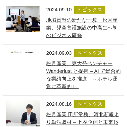
2024.09.10
トピックス
地域貢献の新たな一歩 松月産
業、児童養護施設の中高生へ初
のビジネス研修
2024.09.03
トピックス
松月産業、東大発ベンチャー
Wanderlust と提携 – AI で総合的
な業績向上を推進 ～ホテル運
営に革新的 I...
2024.08.16
トピックス
松月産業 田所常務、河北新報よ
り単独取材 – 七夕企画と未来起