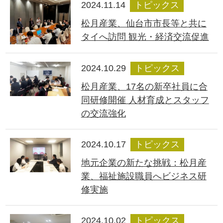
2024.11.14
トピックス
松月産業、仙台市市長等と共に
タイへ訪問 観光・経済交流促進
2024.10.29
トピックス
松月産業、17名の新卒社員に合
同研修開催 人材育成とスタッフ
の交流強化
2024.10.17
トピックス
地元企業の新たな挑戦：松月産
業、福祉施設職員へビジネス研
修実施
2024.10.02
トピックス