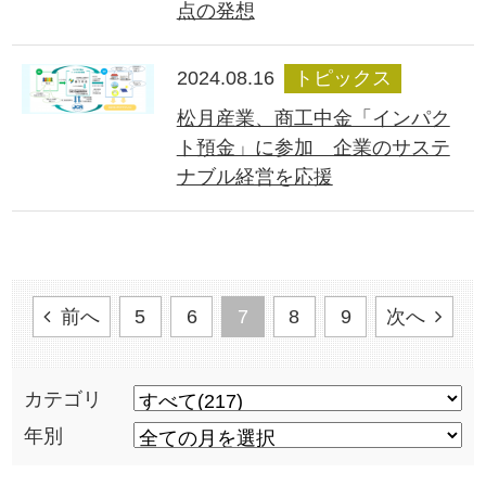
点の発想
2024.08.16
トピックス
松月産業、商工中金「インパク
ト預金」に参加 企業のサステ
ナブル経営を応援
前へ
5
6
7
8
9
次へ
カテゴリ
年別