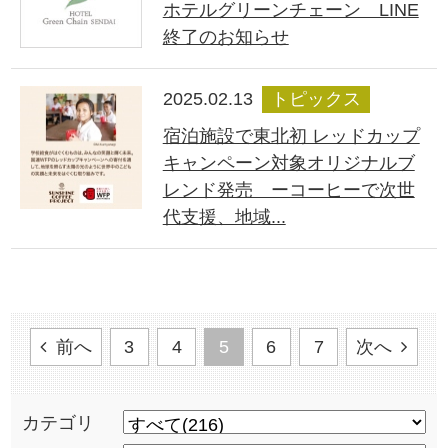
ホテルグリーンチェーン LINE
終了のお知らせ
2025.02.13
トピックス
宿泊施設で東北初 レッドカップ
キャンペーン対象オリジナルブ
レンド発売 ーコーヒーで次世
代支援、地域...
前へ
3
4
5
6
7
次へ
カテゴリ