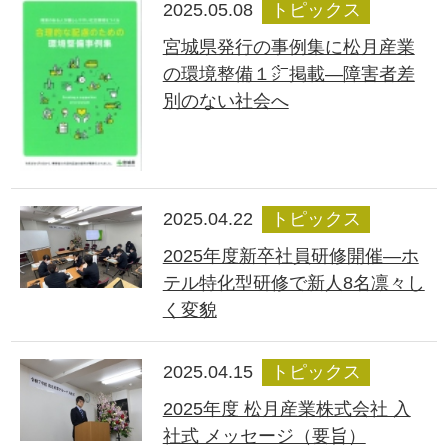
2025.05.08
トピックス
宮城県発行の事例集に松月産業
の環境整備１㌻掲載―障害者差
別のない社会へ
2025.04.22
トピックス
2025年度新卒社員研修開催―ホ
テル特化型研修で新人8名凛々し
く変貌
2025.04.15
トピックス
2025年度 松月産業株式会社 入
社式 メッセージ（要旨）