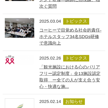
次ぐ質問
2025.03.04
トピックス
コーヒーで目覚める社会的責任-
ホテルスタッフ34名SDGs研修
で意識向上
2025.02.26
トピックス
「観光施設における心のバリア
フリー認定制度」全13施設認定
取得 ー全ての人が支え合う安
心・快適な施...
2025.02.14
お知らせ