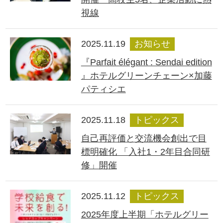
視線
2025.11.19
お知らせ
『Parfait élégant : Sendai edition
』ホテルグリーンチェーン×加藤
パティシエ
2025.11.18
トピックス
自己再評価と交流機会創出で目
標明確化 「入社1・2年目合同研
修」開催
2025.11.12
トピックス
2025年度上半期「ホテルグリー