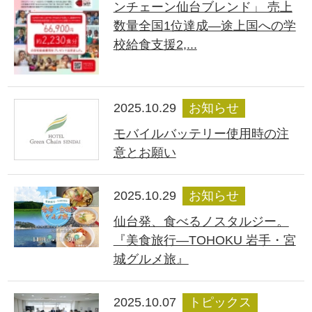
ンチェーン仙台ブレンド」 売上
数量全国1位達成―途上国への学
校給食支援2,...
2025.10.29
お知らせ
モバイルバッテリー使用時の注
意とお願い
2025.10.29
お知らせ
仙台発、食べるノスタルジー。
『美食旅行―TOHOKU 岩手・宮
城グルメ旅』
2025.10.07
トピックス