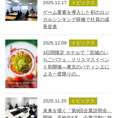
2025.12.17
トピックス
ゲーム要素を導入した初のロジ
カルシンキング研修で社員の成
長促進
2025.12.09
トピックス
3日間限定 ホテルで「宮城のい
ちごパフェ」クリスマスイベン
ト初開催―東京のパティシエに
よる一度限りの...
2025.11.20
トピックス
未来を描く「第9回企業説明会」
開催 高校生5名、企業活動に熱