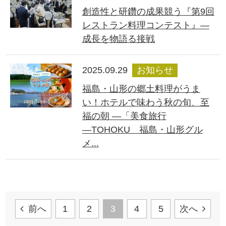
創造性と研鑽の成果競う『第9回
レストラン料理コンテスト』―
成長を物語る接戦
2025.09.29
お知らせ
福島・山形の郷土料理がうま
い！ホテルで味わう秋の旬、至
福の朝 ―「美食旅行
―TOHOKU 福島・山形グル
メ...
前へ
1
2
3
4
5
次へ