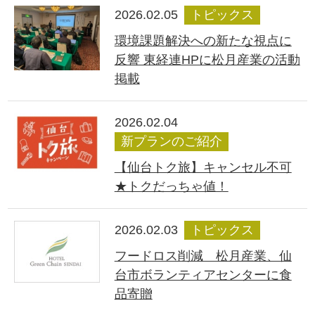
2026.02.05
トピックス
環境課題解決への新たな視点に
反響 東経連HPに松月産業の活動
掲載
2026.02.04
新プランのご紹介
【仙台トク旅】キャンセル不可
★トクだっちゃ値！
2026.02.03
トピックス
フードロス削減 松月産業、仙
台市ボランティアセンターに食
品寄贈