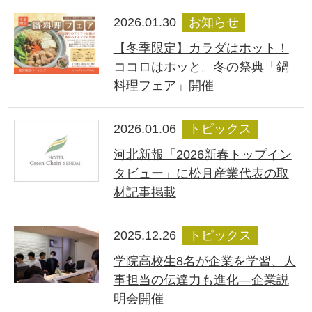
2026.01.30
お知らせ
【冬季限定】カラダはホット！
ココロはホッと。冬の祭典「鍋
料理フェア」開催
2026.01.06
トピックス
河北新報「2026新春トップイン
タビュー」に松月産業代表の取
材記事掲載
2025.12.26
トピックス
学院高校生8名が企業を学習、人
事担当の伝達力も進化―企業説
明会開催