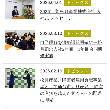
2026.04.01
トピックス
2026年度 松月産業株式会社 入
社式 メッセージ
2026.03.10
トピックス
自己理解を深め課題明確にー松
月初の入社2年目・3年目合同研
修実施
2026.02.16
トピックス
松月産業、障害者雇用貢献事業
者として仙台市より表彰－ 障害
の有無を越えた個々人への配慮
に脚光