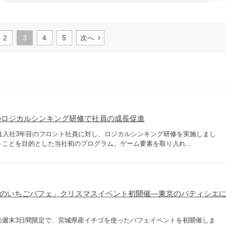
2
3
4
5
次へ
のロジカルシンキング研修で社員の成長促進
は入社3年目のフロント社員に対し、ロジカルシンキング研修を実施しまし
ことを目的とした当社初のプログラム。ゲーム要素を取り入れ...
城のいちごパフェ」クリスマスイベント初開催―東京のパティシエ
の週末3日間限定で、宮城県産イチゴを使ったパフェイベントを初開催しま