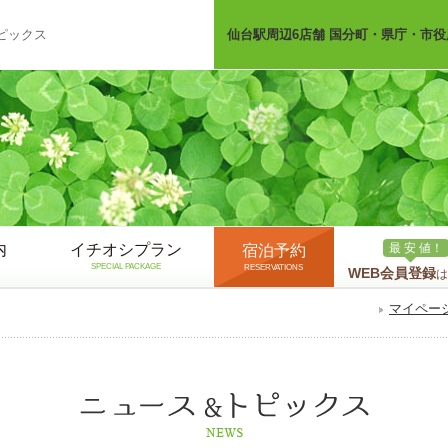
ピックス
仙台駅周辺6店舗 国分町・県庁・市役
内
イチオシプラン
最 安 値！
宿泊予約
SPECIAL PACKAGE
RESERVATIONS
WEB会員登録
は
マイペー