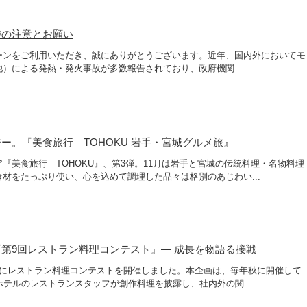
時の注意とお願い
ーンをご利用いただき、誠にありがとうございます。近年、国内外においてモ
）による発熱・発火事故が多数報告されており、政府機関...
ー。『美食旅行―TOHOKU 岩手・宮城グルメ旅』
『美食旅行―TOHOKU』、第3弾。11月は岩手と宮城の伝統料理・名物料理
材をたっぷり使い、心を込めて調理した品々は格別のあじわい...
第9回レストラン料理コンテスト』― 成長を物語る接戦
旬にレストラン料理コンテストを開催しました。本企画は、毎年秋に開催して
ホテルのレストランスタッフが創作料理を披露し、社内外の関...