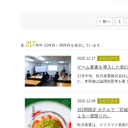
前へ
1
217
全
件中 21件目～30件目を表示しています。
2025.12.17
トピックス
ゲーム要素を導入した初
11月中旬、松月産業株式会社
た。本研修は論理的思考を養う
2025.12.09
トピックス
3日間限定 ホテルで「宮
よる一度限りの...
松月産業は、クリスマス直前