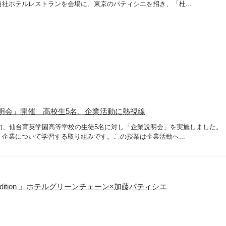
社ホテルレストランを会場に、東京のパティシエを招き、「杜...
明会」開催 高校生5名、企業活動に熱視線
旬、仙台育英学園高等学校の生徒5名に対し「企業説明会」を実施しました。
企業について学習する取り組みです。この授業は企業活動へ...
 Sendai edition 』ホテルグリーンチェーン×加藤パティシエ