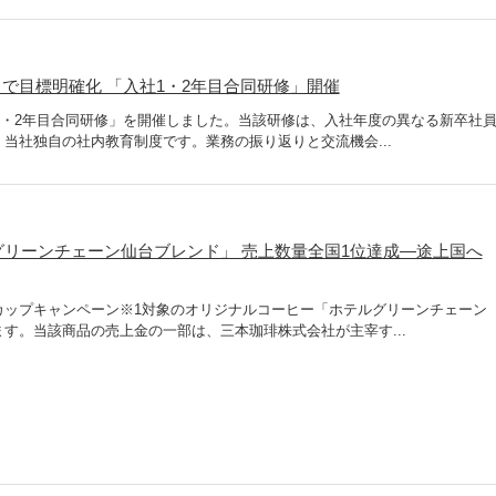
で目標明確化 「入社1・2年目合同研修」開催
社1・2年目合同研修」を開催しました。当該研修は、入社年度の異なる新卒社
当社独自の社内教育制度です。業務の振り返りと交流機会...
ルグリーンチェーン仙台ブレンド」 売上数量全国1位達成―途上国へ
カップキャンペーン※1対象のオリジナルコーヒー「ホテルグリーンチェーン
す。当該商品の売上金の一部は、三本珈琲株式会社が主宰す...