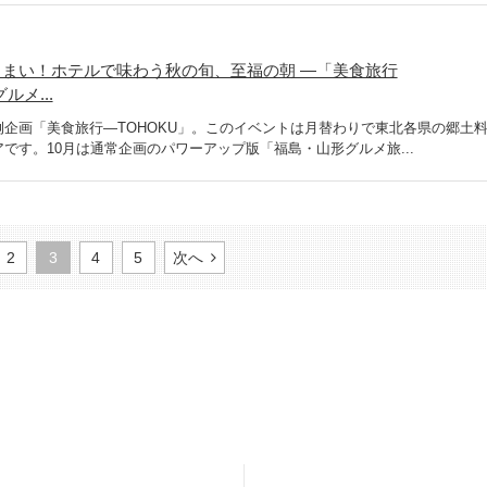
まい！ホテルで味わう秋の旬、至福の朝 ―「美食旅行
ルメ...
企画「美食旅行―TOHOKU」。このイベントは月替わりで東北各県の郷土
です。10月は通常企画のパワーアップ版「福島・山形グルメ旅...
2
3
4
5
次へ