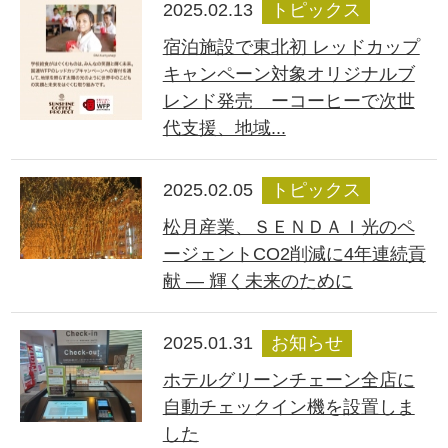
2025.02.13
トピックス
宿泊施設で東北初 レッドカップ
キャンペーン対象オリジナルブ
レンド発売 ーコーヒーで次世
代支援、地域...
2025.02.05
トピックス
松月産業、ＳＥＮＤＡＩ光のペ
ージェントCO2削減に4年連続貢
献 ― 輝く未来のために
2025.01.31
お知らせ
ホテルグリーンチェーン全店に
自動チェックイン機を設置しま
した