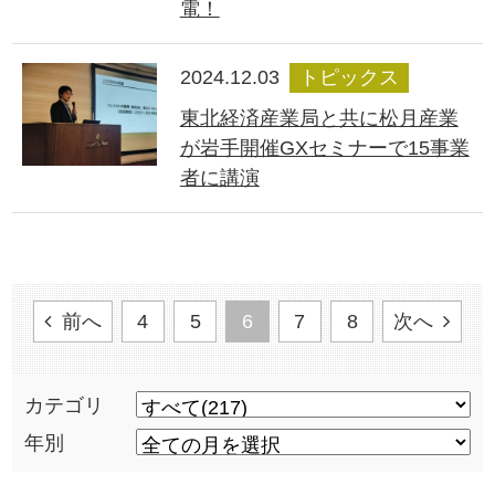
電！
2024.12.03
トピックス
東北経済産業局と共に松月産業
が岩手開催GXセミナーで15事業
者に講演
前へ
4
5
6
7
8
次へ
カテゴリ
年別