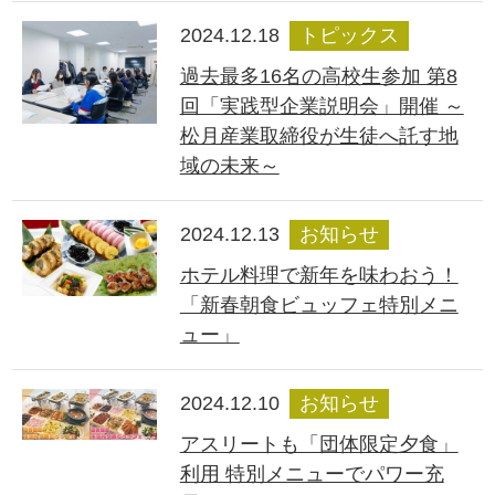
2024.12.18
トピックス
過去最多16名の高校生参加 第8
回「実践型企業説明会」開催 ～
松月産業取締役が生徒へ託す地
域の未来～
2024.12.13
お知らせ
ホテル料理で新年を味わおう！
「新春朝食ビュッフェ特別メニ
ュー」
2024.12.10
お知らせ
アスリートも「団体限定夕食」
利用 特別メニューでパワー充