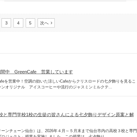
3
4
5
次へ
中 GreenCafe 営業しています
Cafeを営業中！空調の効いた涼しいCafeからクリスロードの七夕飾りを見るこ
ンオリジナル アイスコーヒーや流行のジャスミンミルクテ...
校と専門学校1校の生徒の皆さんによる七夕飾りデザイン原案と解
ーンチェーン仙台）は、2026年４月～５月末まで仙台市内の高校３校と専門
ロジェクト」授業を実施しました。この授業は、七夕飾り...