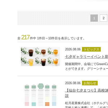
1
2
217
全
件中 1件目～10件目を表示しています。
2026.08.06
トピックス
七夕ギャラリーイベント期間
開催期間中、会場にてGreen
とができます。グリーンチェー
2026.08.06
お知らせ
【仙台七夕まつり】高校3
説
松月産業株式会社（ホテルグリ
学校１校と連携して、「七夕プ