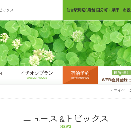
ピックス
仙台駅周辺6店舗 国分町・県庁・市役
内
イチオシプラン
最 安 値！
宿泊予約
SPECIAL PACKAGE
RESERVATIONS
WEB会員登録
は
マイペー