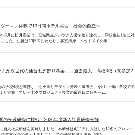
ツーマン体制で10日間ホテル実習―社会的自立へ
2026年6月に松月産業は、宮城県立かがやき支援学校と連携し、同校生徒1名に対
ました。生徒は10日間にわたり、客室清掃・ベッドメイク業...
3チームが次世代の仙台七夕飾り考案 ～過去最大、高校3校（初参加2
内の学校4校と連携し「七夕飾りデザイン発表・選考会」を5月下旬に各校で開
より実施している七夕プロジェクト授業の最終日に各チーム...
間の実践研修に挑戦―2026年度新入社員研修実施
に新入社員研修を実施しました。本研修は4月1日に入社した12名のフロント
企業文化の浸透とホテリエとしての基礎知識習得を目的とし...