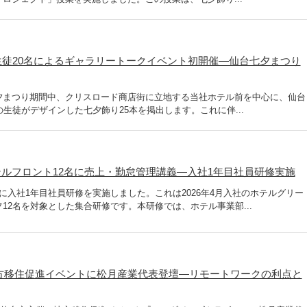
生徒20名によるギャラリートークイベント初開催―仙台七夕まつり
夕まつり期間中、クリスロード商店街に立地する当社ホテル前を中心に、仙台
生徒がデザインした七夕飾り25本を掲出します。これに伴...
ルフロント12名に売上・勤怠管理講義―入社1年目社員研修実施
に入社1年目社員研修を実施しました。これは2026年4月入社のホテルグリー
12名を対象とした集合研修です。本研修では、ホテル事業部...
方移住促進イベントに松月産業代表登壇―リモートワークの利点と