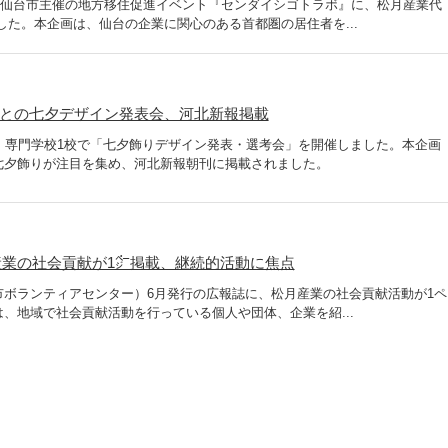
れた仙台市主催の地方移住促進イベント『センダイシゴトラボ』に、松月産業代
した。本企画は、仙台の企業に関心のある首都圏の居住者を...
校との七夕デザイン発表会、河北新報掲載
・専門学校1校で「七夕飾りデザイン発表・選考会」を開催しました。本企画
七夕飾りが注目を集め、河北新報朝刊に掲載されました。
業の社会貢献が1㌻掲載、継続的活動に焦点
市ボランティアセンター）6月発行の広報誌に、松月産業の社会貢献活動が1ペ
、地域で社会貢献活動を行っている個人や団体、企業を紹...