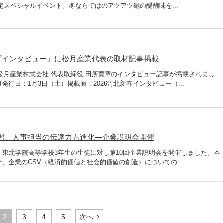
間限定スペシャルイベント。冬ならではのアツアツ鍋の醍醐味を...
ップインタビュー」に松月産業代表の取材記事掲載
に、松月産業株式会社 代表取締役 田所寛章のインタビュー記事が掲載されまし
行日：1月3日（土）掲載面：2026河北新春インタビュー（...
習、人事担当の伝達力も進化―企業説明会開催
、東北学院高等学校3年生の生徒に対し第10回企業説明会を開催しました。本
、企業のCSV（経済的価値と社会的価値の創造）についての...
2
3
4
5
次へ