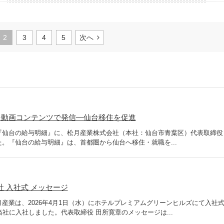
2
3
4
5
次へ
を動画コンテンツで発信―仙台移住を促進
『仙台の給与明細』に、松月産業株式会社（本社：仙台市青葉区）代表取締役
。『仙台の給与明細』は、首都圏から仙台へ移住・就職を...
社 入社式 メッセージ
松月産業は、2026年4月1日（水）にホテルプレミアムグリーンヒルズにて入社
当社に入社しました。代表取締役 田所寛章のメッセージは...