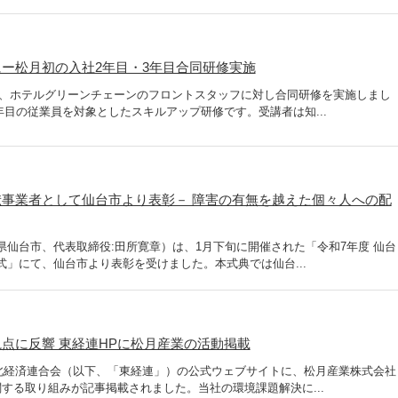
ー松月初の入社2年目・3年目合同研修実施
旬、ホテルグリーンチェーンのフロントスタッフに対し合同研修を実施しまし
年目の従業員を対象としたスキルアップ研修です。受講者は知...
事業者として仙台市より表彰－ 障害の有無を越えた個々人への配
県仙台市、代表取締役:田所寛章）は、1月下旬に開催された「令和7年度 仙台
式」にて、仙台市より表彰を受けました。本式典では仙台...
点に反響 東経連HPに松月産業の活動掲載
 東北経済連合会（以下、「東経連」）の公式ウェブサイトに、松月産業株式会社
関する取り組みが記事掲載されました。当社の環境課題解決に...