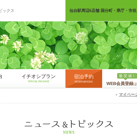
ピックス
仙台駅周辺6店舗 国分町・県庁・市役
内
イチオシプラン
最 安 値！
宿泊予約
SPECIAL PACKAGE
RESERVATIONS
WEB会員登録
は
マイペー