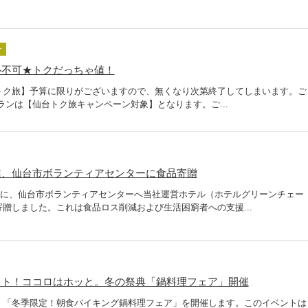
介
ル不可★トクだっちゃ値！
トク旅】予算に限りがございますので、無くなり次第終了してしまいます。ご
ランは【仙台トク旅キャンペーン対象】となります。ご...
業、仙台市ボランティアセンターに食品寄贈
1月に、仙台市ボランティアセンターへ当社運営ホテル（ホテルグリーンチェー
贈しました。これは食品ロス削減および生活困窮者への支援...
ット！ココロはホッと。冬の祭典「鍋料理フェア」開催
、「冬季限定！朝食バイキング鍋料理フェア」を開催します。このイベントは