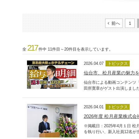
前へ
1
217
全
件中 11件目～20件目を表示しています。
2026.04.07
トピックス
仙台市、松月産業の魅力
仙台市による動画コンテンツ
田所寛章がゲスト出演しました
2026.04.01
トピックス
2026年度 松月産業株式会
※掲載日：2025年4月１日 
を執り行い、新入社員12名が