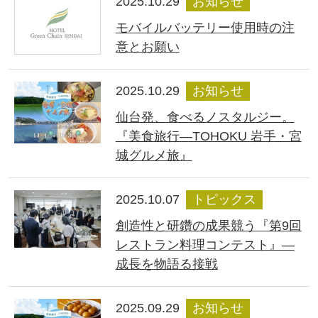
2025.10.29
お知らせ
モバイルバッテリー使用時の注
意とお願い
2025.10.29
お知らせ
仙台発、食べるノスタルジー。
『美食旅行―TOHOKU 岩手・宮
城グルメ旅』
2025.10.07
トピックス
創造性と研鑽の成果競う『第9回
レストラン料理コンテスト』―
成長を物語る接戦
2025.09.29
お知らせ