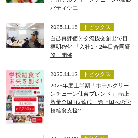
パティシエ
2025.11.18
トピックス
自己再評価と交流機会創出で目
標明確化 「入社1・2年目合同研
修」開催
2025.11.12
トピックス
2025年度上半期「ホテルグリー
ンチェーン仙台ブレンド」 売上
数量全国1位達成―途上国への学
校給食支援2,...