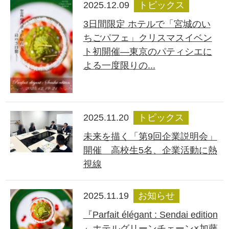
2025.12.09
トピックス
3日間限定 ホテルで「宮城のい
ちごパフェ」クリスマスイベン
ト初開催―東京のパティシエに
よる一度限りの...
2025.11.20
トピックス
未来を描く「第9回企業説明会」
開催 高校生5名、企業活動に熱
視線
2025.11.19
お知らせ
『Parfait élégant : Sendai edition
』ホテルグリーンチェーン×加藤