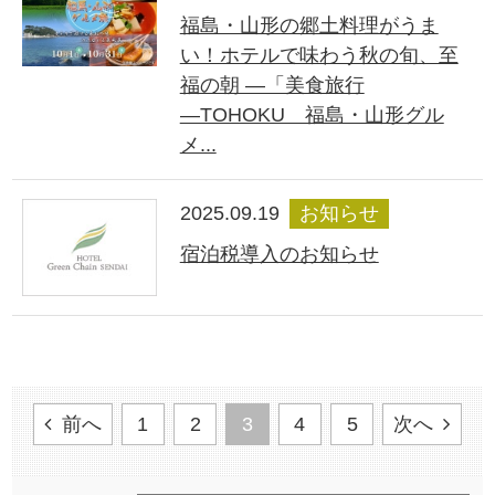
福島・山形の郷土料理がうま
い！ホテルで味わう秋の旬、至
福の朝 ―「美食旅行
―TOHOKU 福島・山形グル
メ...
2025.09.19
お知らせ
宿泊税導入のお知らせ
前へ
1
2
3
4
5
次へ