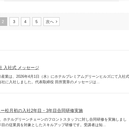
2
3
4
5
次へ
社 入社式 メッセージ
松月産業は、2026年4月1日（水）にホテルプレミアムグリーンヒルズにて入社
当社に入社しました。代表取締役 田所寛章のメッセージは...
ー松月初の入社2年目・3年目合同研修実施
旬、ホテルグリーンチェーンのフロントスタッフに対し合同研修を実施しまし
年目の従業員を対象としたスキルアップ研修です。受講者は知...