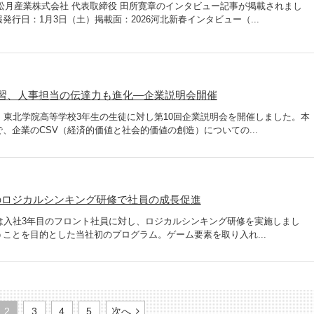
に、松月産業株式会社 代表取締役 田所寛章のインタビュー記事が掲載されまし
行日：1月3日（土）掲載面：2026河北新春インタビュー（...
習、人事担当の伝達力も進化―企業説明会開催
、東北学院高等学校3年生の生徒に対し第10回企業説明会を開催しました。本
、企業のCSV（経済的価値と社会的価値の創造）についての...
のロジカルシンキング研修で社員の成長促進
は入社3年目のフロント社員に対し、ロジカルシンキング研修を実施しまし
ことを目的とした当社初のプログラム。ゲーム要素を取り入れ...
2
3
4
5
次へ