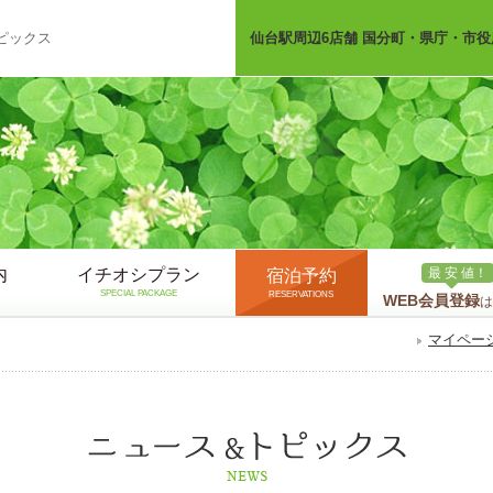
ピックス
仙台駅周辺6店舗 国分町・県庁・市役
内
イチオシプラン
最 安 値！
宿泊予約
SPECIAL PACKAGE
RESERVATIONS
WEB会員登録
は
マイペー