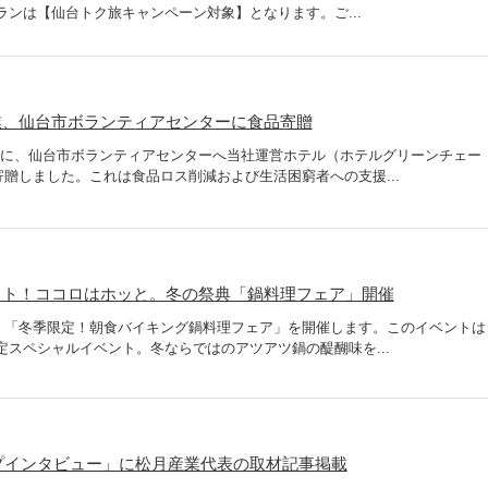
ランは【仙台トク旅キャンペーン対象】となります。ご...
業、仙台市ボランティアセンターに食品寄贈
1月に、仙台市ボランティアセンターへ当社運営ホテル（ホテルグリーンチェー
贈しました。これは食品ロス削減および生活困窮者への支援...
ット！ココロはホッと。冬の祭典「鍋料理フェア」開催
、「冬季限定！朝食バイキング鍋料理フェア」を開催します。このイベントは
間限定スペシャルイベント。冬ならではのアツアツ鍋の醍醐味を...
ップインタビュー」に松月産業代表の取材記事掲載