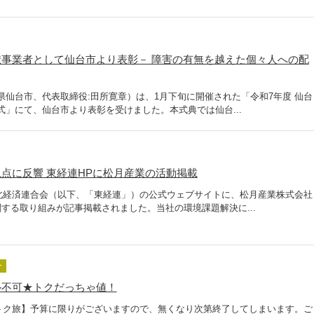
事業者として仙台市より表彰－ 障害の有無を越えた個々人への配
県仙台市、代表取締役:田所寛章）は、1月下旬に開催された「令和7年度 仙台
式」にて、仙台市より表彰を受けました。本式典では仙台...
点に反響 東経連HPに松月産業の活動掲載
 東北経済連合会（以下、「東経連」）の公式ウェブサイトに、松月産業株式会社
関する取り組みが記事掲載されました。当社の環境課題解決に...
介
ル不可★トクだっちゃ値！
トク旅】予算に限りがございますので、無くなり次第終了してしまいます。ご