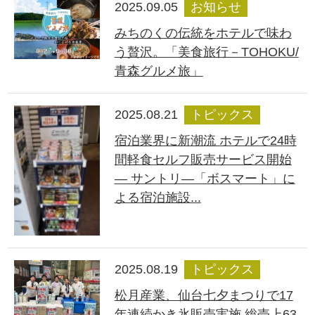
2025.09.05
お知らせ
みちのくの伝統をホテルで味わ
う贅沢。「美食旅行－TOHOKU/
青森グルメ旅」
2025.08.21
トピックス
宿泊業界に新潮流 ホテルで24時
間軽食セルフ販売サービス開始
― サントリ―「ボスマート」に
よる宿泊施設...
2025.08.19
トピックス
松月産業、仙台七夕まつりで17
年連続かき氷販売実施 総売上63