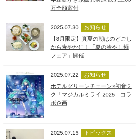
万全額寄付
2025.07.30
お知らせ
【8月限定】真夏の朝はのどごし
から爽やかに！「夏の冷やし麺
フェア」開催
2025.07.22
お知らせ
ホテルグリーンチェーン×初音ミ
ク「マジカルミライ 2025」コラ
ボ企画
2025.07.16
トピックス