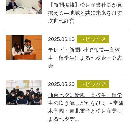
【新聞掲載】松月産業社長が見
据える―地域と共に未来を灯す
次世代経営
2025.06.10
トピックス
テレビ・新聞4社で報道―高校
生・留学生による七夕企画発表
会
2025.05.20
トピックス
仙台七夕に新風 高校生・留学
生の吹き流しがたなびく ～常盤
木学園・東北電子と松月産業に
よる七夕デ...