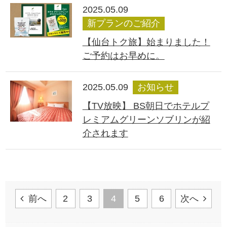
2025.05.09
新プランのご紹介
【仙台トク旅】始まりました！
ご予約はお早めに。
2025.05.09
お知らせ
【TV放映】 BS朝日でホテルプ
レミアムグリーンソブリンが紹
介されます
前へ
2
3
4
5
6
次へ