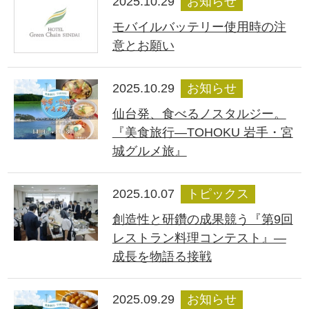
2025.10.29
お知らせ
モバイルバッテリー使用時の注
意とお願い
2025.10.29
お知らせ
仙台発、食べるノスタルジー。
『美食旅行―TOHOKU 岩手・宮
城グルメ旅』
2025.10.07
トピックス
創造性と研鑽の成果競う『第9回
レストラン料理コンテスト』―
成長を物語る接戦
2025.09.29
お知らせ