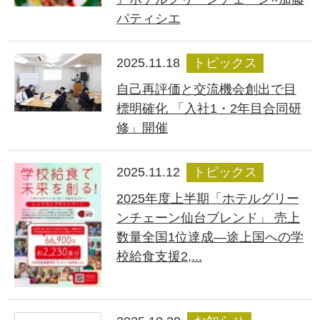
パティシエ
2025.11.18
トピックス
自己再評価と交流機会創出で目
標明確化 「入社1・2年目合同研
修」開催
2025.11.12
トピックス
2025年度上半期「ホテルグリー
ンチェーン仙台ブレンド」 売上
数量全国1位達成―途上国への学
校給食支援2,...