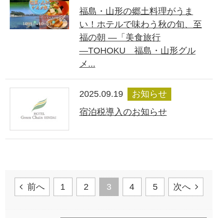
福島・山形の郷土料理がうま
い！ホテルで味わう秋の旬、至
福の朝 ―「美食旅行
―TOHOKU 福島・山形グル
メ...
2025.09.19
お知らせ
宿泊税導入のお知らせ
前へ
1
2
3
4
5
次へ