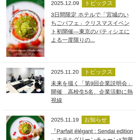
2025.12.09
トピックス
3日間限定 ホテルで「宮城のい
ちごパフェ」クリスマスイベン
ト初開催―東京のパティシエに
よる一度限りの...
2025.11.20
トピックス
未来を描く「第9回企業説明会」
開催 高校生5名、企業活動に熱
視線
2025.11.19
お知らせ
『Parfait élégant : Sendai edition
』ホテルグリーンチェーン×加藤