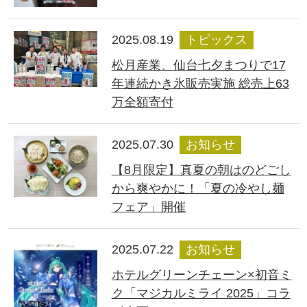
2025.08.19
トピックス
松月産業、仙台七夕まつりで17
年連続かき氷販売実施 総売上63
万全額寄付
2025.07.30
お知らせ
【8月限定】真夏の朝はのどごし
から爽やかに！「夏の冷やし麺
フェア」開催
2025.07.22
お知らせ
ホテルグリーンチェーン×初音ミ
ク「マジカルミライ 2025」コラ