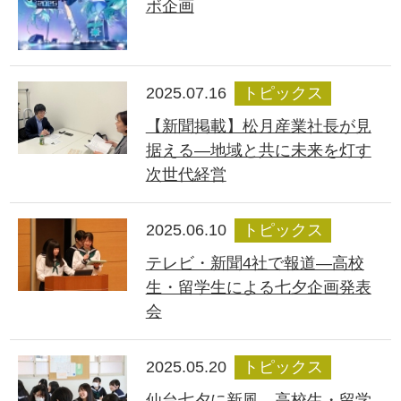
ボ企画
2025.07.16
トピックス
【新聞掲載】松月産業社長が見
据える―地域と共に未来を灯す
次世代経営
2025.06.10
トピックス
テレビ・新聞4社で報道―高校
生・留学生による七夕企画発表
会
2025.05.20
トピックス
仙台七夕に新風 高校生・留学