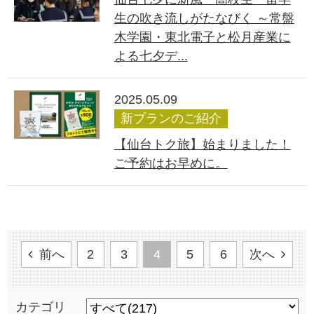
生の吹き流しがたなびく ～常盤
木学園・東北電子と松月産業に
よる七夕デ...
2025.05.09
新プランのご紹介
【仙台トク旅】始まりました！
ご予約はお早めに。
前へ
2
3
4
5
6
次へ
カテゴリ