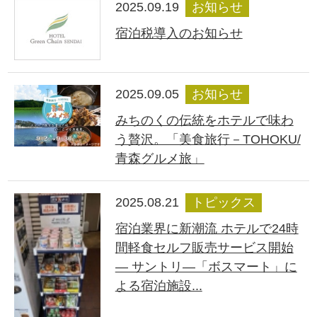
2025.09.19
お知らせ
宿泊税導入のお知らせ
2025.09.05
お知らせ
みちのくの伝統をホテルで味わ
う贅沢。「美食旅行－TOHOKU/
青森グルメ旅」
2025.08.21
トピックス
宿泊業界に新潮流 ホテルで24時
間軽食セルフ販売サービス開始
― サントリ―「ボスマート」に
よる宿泊施設...