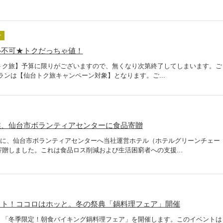
介
ル不可★トクだっちゃ値！
トク旅】予算に限りがございますので、無くなり次第終了してしまいます。ご
ランは【仙台トク旅キャンペーン対象】となります。ご...
業、仙台市ボランティアセンターに食品寄贈
1月に、仙台市ボランティアセンターへ当社運営ホテル（ホテルグリーンチェー
贈しました。これは食品ロス削減および生活困窮者への支援...
ット！ココロはホッと。冬の祭典「鍋料理フェア」開催
、「冬季限定！朝食バイキング鍋料理フェア」を開催します。このイベントは