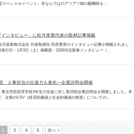
間限定スペシャルイベント。冬ならではのアツアツ鍋の醍醐味を...
ップインタビュー」に松月産業代表の取材記事掲載
に、松月産業株式会社 代表取締役 田所寛章のインタビュー記事が掲載されまし
行日：1月3日（土）掲載面：2026河北新春インタビュー（...
習、人事担当の伝達力も進化―企業説明会開催
、東北学院高等学校3年生の生徒に対し第10回企業説明会を開催しました。本
、企業のCSV（経済的価値と社会的価値の創造）についての...
2
3
4
5
次へ