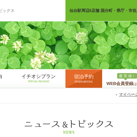
ピックス
仙台駅周辺6店舗 国分町・県庁・市役
内
イチオシプラン
最 安 値！
宿泊予約
SPECIAL PACKAGE
RESERVATIONS
WEB会員登録
は
マイペー