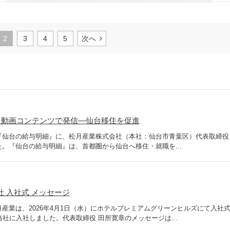
2
3
4
5
次へ
を動画コンテンツで発信―仙台移住を促進
『仙台の給与明細』に、松月産業株式会社（本社：仙台市青葉区）代表取締役
。『仙台の給与明細』は、首都圏から仙台へ移住・就職を...
社 入社式 メッセージ
松月産業は、2026年4月1日（水）にホテルプレミアムグリーンヒルズにて入社
当社に入社しました。代表取締役 田所寛章のメッセージは...