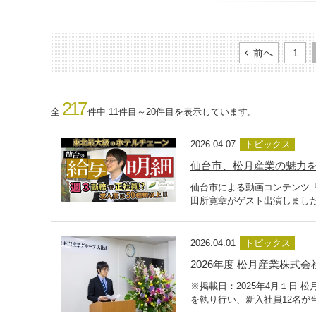
前へ
1
217
全
件中 11件目～20件目を表示しています。
2026.04.07
トピックス
仙台市、松月産業の魅力
仙台市による動画コンテンツ
田所寛章がゲスト出演しました
2026.04.01
トピックス
2026年度 松月産業株式会
※掲載日：2025年4月１日 
を執り行い、新入社員12名が