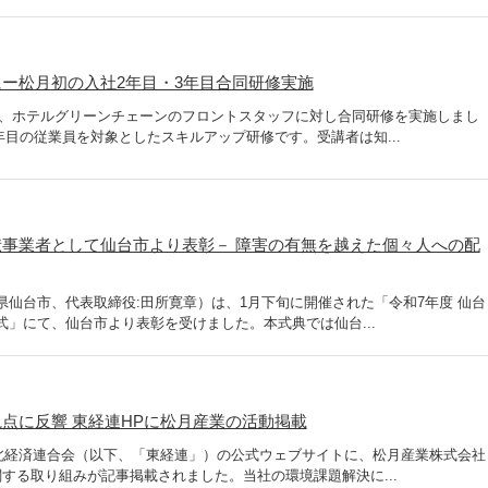
ー松月初の入社2年目・3年目合同研修実施
旬、ホテルグリーンチェーンのフロントスタッフに対し合同研修を実施しまし
年目の従業員を対象としたスキルアップ研修です。受講者は知...
事業者として仙台市より表彰－ 障害の有無を越えた個々人への配
県仙台市、代表取締役:田所寛章）は、1月下旬に開催された「令和7年度 仙台
式」にて、仙台市より表彰を受けました。本式典では仙台...
点に反響 東経連HPに松月産業の活動掲載
 東北経済連合会（以下、「東経連」）の公式ウェブサイトに、松月産業株式会社
関する取り組みが記事掲載されました。当社の環境課題解決に...