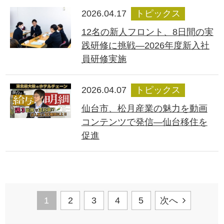
2026.04.17
トピックス
12名の新人フロント、8日間の実
践研修に挑戦―2026年度新入社
員研修実施
2026.04.07
トピックス
仙台市、松月産業の魅力を動画
コンテンツで発信―仙台移住を
促進
1
2
3
4
5
次へ