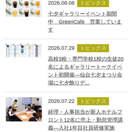
2026.08.06
トピックス
七夕ギャラリーイベント期間
中 GreenCafe 営業していま
す
2026.07.29
トピックス
高校3校・専門学校1校の生徒20
名によるギャラリートークイベ
ント初開催―仙台七夕まつり会
場に七夕飾りデ...
2026.07.22
トピックス
経理・人事担当が新人ホテルフ
ロント12名に売上・勤怠管理講
義―入社1年目社員研修実施