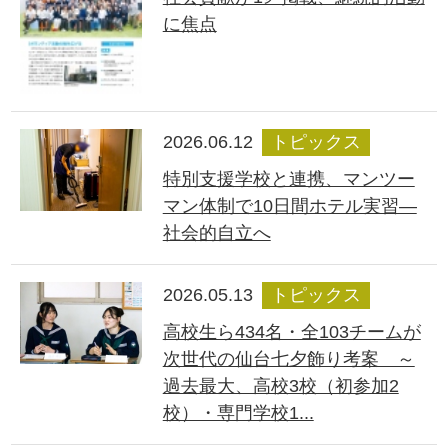
に焦点
2026.06.12
トピックス
特別支援学校と連携、マンツー
マン体制で10日間ホテル実習―
社会的自立へ
2026.05.13
トピックス
高校生ら434名・全103チームが
次世代の仙台七夕飾り考案 ～
過去最大、高校3校（初参加2
校）・専門学校1...