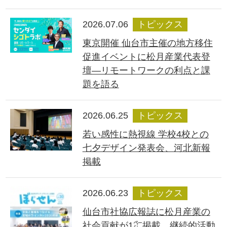
2026.07.06
トピックス
東京開催 仙台市主催の地方移住
促進イベントに松月産業代表登
壇―リモートワークの利点と課
題を語る
2026.06.25
トピックス
若い感性に熱視線 学校4校との
七夕デザイン発表会、河北新報
掲載
2026.06.23
トピックス
仙台市社協広報誌に松月産業の
社会貢献が1㌻掲載、継続的活動