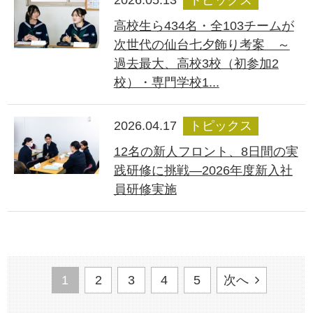
2026.05.13
トピックス
高校生ら434名・全103チームが
次世代の仙台七夕飾り考案 ～
過去最大、高校3校（初参加2
校）・専門学校1...
2026.04.17
トピックス
12名の新人フロント、8日間の実
践研修に挑戦―2026年度新入社
員研修実施
1
2
3
4
5
次へ