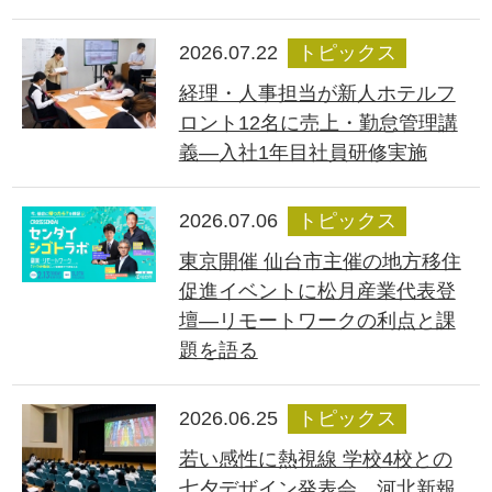
2026.07.22
トピックス
経理・人事担当が新人ホテルフ
ロント12名に売上・勤怠管理講
義―入社1年目社員研修実施
2026.07.06
トピックス
東京開催 仙台市主催の地方移住
促進イベントに松月産業代表登
壇―リモートワークの利点と課
題を語る
2026.06.25
トピックス
若い感性に熱視線 学校4校との
七夕デザイン発表会、河北新報