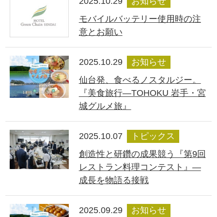
2025.10.29
お知らせ
モバイルバッテリー使用時の注
意とお願い
2025.10.29
お知らせ
仙台発、食べるノスタルジー。
『美食旅行―TOHOKU 岩手・宮
城グルメ旅』
2025.10.07
トピックス
創造性と研鑽の成果競う『第9回
レストラン料理コンテスト』―
成長を物語る接戦
2025.09.29
お知らせ