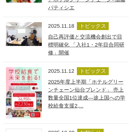
パティシエ
2025.11.18
トピックス
自己再評価と交流機会創出で目
標明確化 「入社1・2年目合同研
修」開催
2025.11.12
トピックス
2025年度上半期「ホテルグリー
ンチェーン仙台ブレンド」 売上
数量全国1位達成―途上国への学
校給食支援2,...