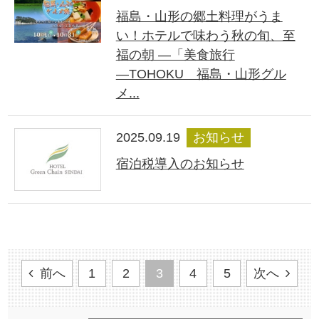
福島・山形の郷土料理がうま
い！ホテルで味わう秋の旬、至
福の朝 ―「美食旅行
―TOHOKU 福島・山形グル
メ...
2025.09.19
お知らせ
宿泊税導入のお知らせ
前へ
1
2
3
4
5
次へ