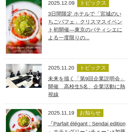
2025.12.09
トピックス
3日間限定 ホテルで「宮城のい
ちごパフェ」クリスマスイベン
ト初開催―東京のパティシエに
よる一度限りの...
2025.11.20
トピックス
未来を描く「第9回企業説明会」
開催 高校生5名、企業活動に熱
視線
2025.11.19
お知らせ
『Parfait élégant : Sendai edition
』ホテルグリーンチェーン×加藤