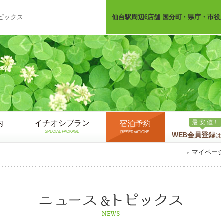
ピックス
仙台駅周辺6店舗 国分町・県庁・市役
内
イチオシプラン
最 安 値！
宿泊予約
SPECIAL PACKAGE
RESERVATIONS
WEB会員登録
は
マイペー