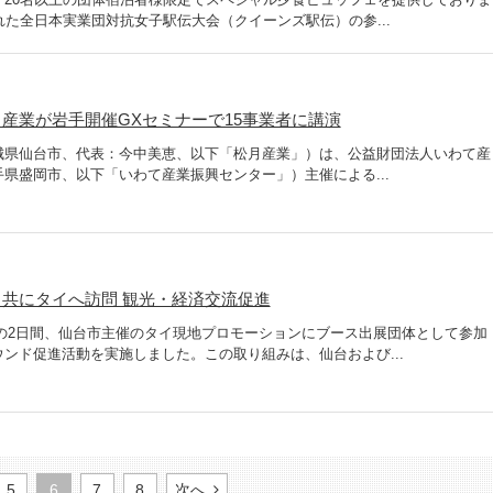
れた全日本実業団対抗女子駅伝大会（クイーンズ駅伝）の参...
産業が岩手開催GXセミナーで15事業者に講演
城県仙台市、代表：今中美恵、以下「松月産業」）は、公益財団法人いわて産
県盛岡市、以下「いわて産業振興センター」）主催による...
共にタイへ訪問 観光・経済交流促進
1日の2日間、仙台市主催のタイ現地プロモーションにブース出展団体として参加
ンド促進活動を実施しました。この取り組みは、仙台および...
5
6
7
8
次へ