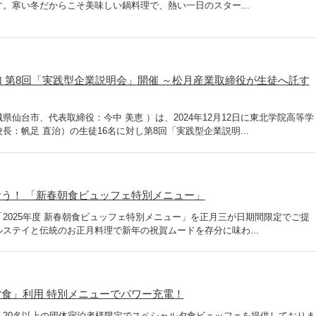
。寒い冬だからこそ美味しい鍋料理で、熱い一日のスター...
加 第8回「実践型企業説明会」開催 ～松月産業取締役が生徒へ託す
仙台市、代表取締役：今中 美恵 ）は、2024年12月12日に東北学院高等学
：帆足 直治）の生徒16名に対し第8回「実践型企業説明...
う！ 「新春朝食ビュッフェ特別メニュー」
2025年度 新春朝食ビュッフェ特別メニュー」を正月三が日期間限定でご提
ステイと伝統のお正月料理で新年の祝賀ムードを存分に味わ...
食」利用 特別メニューでパワー充電！
、20名以上の団体宿泊者様限定でスペシャル夕食ビュッフェを提供しておりま