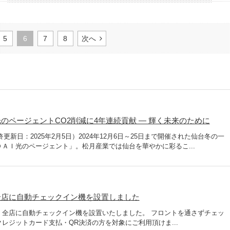
5
6
7
8
次へ
のページェントCO2削減に4年連続貢献 ― 輝く未来のために
終更新日：2025年2月5日）2024年12月6日～25日まで開催された仙台冬の一
ＡＩ光のページェント」。松月産業では仙台を華やかに彩るこ...
全店に自動チェックイン機を設置しました
、全店に自動チェックイン機を設置いたしました。 フロントを通さずチェッ
レジットカード支払・QR決済の方を対象にご利用頂けま...