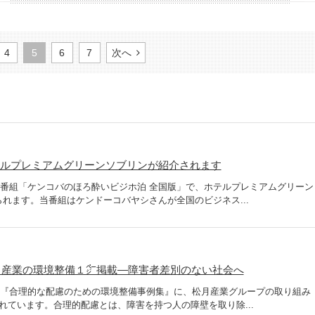
4
5
6
7
次へ
ホテルプレミアムグリーンソブリンが紹介されます
人気番組「ケンコバのほろ酔いビジホ泊 全国版」で、ホテルプレミアムグリーン
れます。当番組はケンドーコバヤシさんが全国のビジネス...
月産業の環境整備１㌻掲載―障害者差別のない社会へ
した『合理的な配慮のための環境整備事例集』に、松月産業グループの取り組み
れています。合理的配慮とは、障害を持つ人の障壁を取り除...