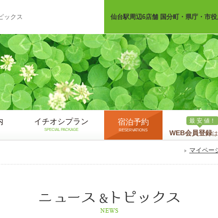
ピックス
仙台駅周辺6店舗 国分町・県庁・市役
内
イチオシプラン
最 安 値！
宿泊予約
SPECIAL PACKAGE
RESERVATIONS
WEB会員登録
は
マイペー