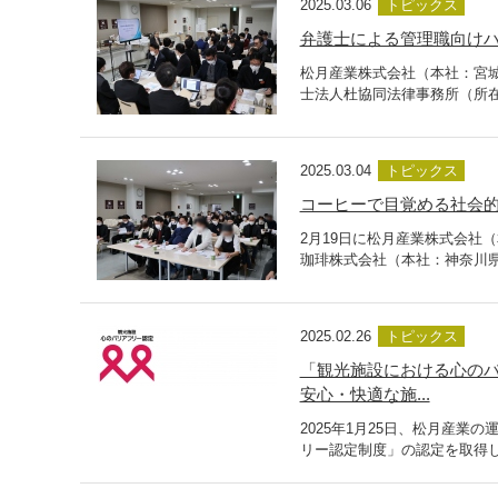
2025.03.06
トピックス
弁護士による管理職向け
松月産業株式会社（本社：宮城
士法人杜協同法律事務所（所在
2025.03.04
トピックス
コーヒーで目覚める社会的
2月19日に松月産業株式会社
珈琲株式会社（本社：神奈川県
2025.02.26
トピックス
「観光施設における心のバ
安心・快適な施...
2025年1月25日、松月産
リー認定制度」の認定を取得し