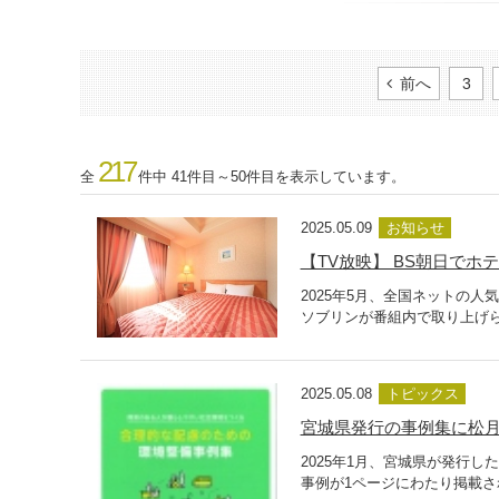
前へ
3
217
全
件中 41件目～50件目を表示しています。
2025.05.09
お知らせ
【TV放映】 BS朝日で
2025年5月、全国ネットの
ソブリンが番組内で取り上げら
2025.05.08
トピックス
宮城県発行の事例集に松
2025年1月、宮城県が発行
事例が1ページにわたり掲載さ