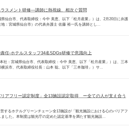
ハラスメント研修―講師に熱視線、相次ぐ質問
県仙台市、代表取締役：今中 美恵、以下「松月産業」）は、2月20日に弁護
地：宮城県仙台市）の代表弁護士 佐藤 裕一氏を講師とし...
責任-ホテルスタッフ34名SDGs研修で意識向上
（本社：宮城県仙台市、代表取締役：今中 美恵、以下「松月産業」）は、三本
横浜市、代表取締役社長：山本 聡、以下「三本珈琲」）サ...
リアフリー認定制度」全13施設認定取得 ー全ての人が支え合う
業の運営するホテルグリーンチェーン全13施設が「観光施設における心のバリアフ
ました。本制度は観光庁の定めた認定基準を満たす観光施設...