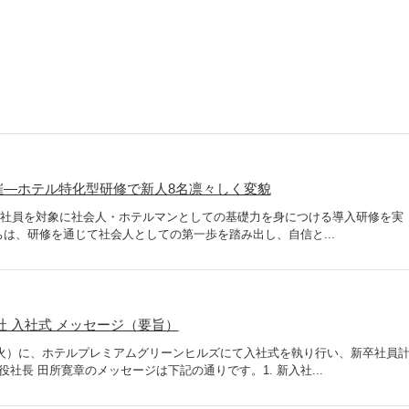
開催―ホテル特化型研修で新人8名凛々しく変貌
新卒社員を対象に社会人・ホテルマンとしての基礎力を身につける導入研修を実
は、研修を通じて社会人としての第一歩を踏み出し、自信と...
会社 入社式 メッセージ（要旨）
日（火）に、ホテルプレミアムグリーンヒルズにて入社式を執り行い、新卒社員
社長 田所寛章のメッセージは下記の通りです。1. 新入社...