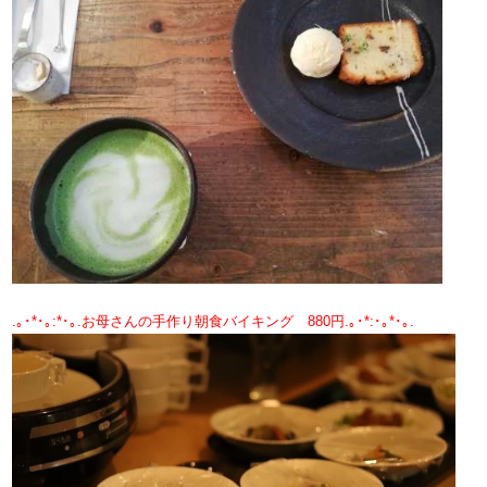
.｡･*​･｡:*･｡.お母さんの手作り朝食バイキング 880円.｡･*:･｡*･​｡.