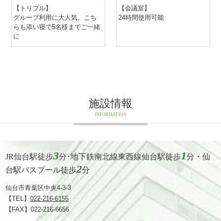
【会議室】
24時間使用可能
施設情報
INFORMATION
3
1
JR仙台駅徒歩
分･地下鉄南北線東西線仙台駅徒歩
分・仙
2
台駅バスプール徒歩
分
仙台市青葉区中央4-3-3
【TEL】
022-216-6155
【FAX】022-216-6656