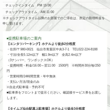
チェックインタイム PM 15:00
チェックアウトタイム AM 11:00
※チェックアウトタイム以降のお部屋でのご滞在は、所定の割増料金を
申し受けます。
提携駐車場のご案内
■
【エンタツパーキング】ホテルより徒歩2分程度
・住所/〒980-0021 仙台市青葉区中央3-7-1 TEL022-224-8188
・寸法/全長5.12m以下 幅1.9m以下 全高2.4m以下
（3ナンバー、ワンボックスOK）
・提携時間・料金/16:00～翌11:00 1500円 ※時間外30分毎/250
円
・営業時間/24時間営業・年中無休
・支払い方法/現金のみ
※自走式駐車場・予約不可
■駐車券をフロントまで提示ください。確認後サービス券をお渡し
します。
【タイムズ仙台駅屋上駐車場】ホテルより徒歩3分程度