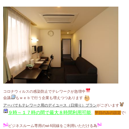
コロナウィルスの感染防止でテレワークが急増中
会議
もｗｅｂで行う企業も増えつつあります
アーバでもテレワーク用のデイユース（日帰り）プラン
がございます
​９時～１７時の間で最大８時間利用可能​
、
平日のみの設定
です。
ビジネスルーム専用のwi-fi回線をご利用いただける為