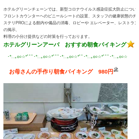
ホテルグリーンチェーンでは、新型コロナウイルス感染症拡大防止につい
フロントカウンターヘのビニールシートの設置、スタッフの健康状態のチ
ステリPROによる館内や備品の消毒、ロビーや エレベーター、レストラ
の掲示、
料理の小分け提供などの対策を行っております。
ホテルグリーンアーバ おすすめ朝食バイキング
･*:..｡o○☆*ﾟﾟﾟ･*:..｡o○☆*ﾟﾟﾟ･*:..｡o○☆*ﾟﾟ･*:..｡o○☆*ﾟﾟﾟ･*:..｡o○☆
お母さんの手作り朝食バイキング 980円