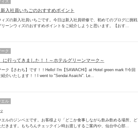
ウィズ
】新入社員いちごのおすすめポイント
ウィズの新入社員いちごです。今日は新入社員研修で、初めてのブログに挑戦
リーンウィズのおすすめポイントをご紹介しようと思います。【おす...
マーク
aichi】に行ってきました！！～ホテルグリーンマーク～
ち】です！！Hello! I'm【SAWACHI】at Hotel green mark !!今回
す！！I went to "Sendai Asaichi". Le...
ウエル
♪
ウエルのジンベエです。お客様より「どこか食事しながら飲み飲める場所、ど
だきます。もちろんチェックイン時お渡しするご案内や、仙台中心部...