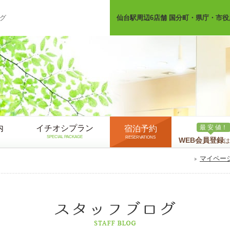
グ
仙台駅周辺6店舗 国分町・県庁・市役
内
イチオシプラン
最 安 値！
宿泊予約
SPECIAL PACKAGE
RESERVATIONS
WEB会員登録
は
マイペー