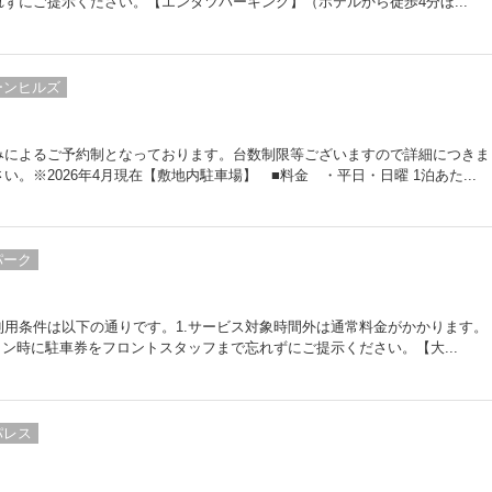
ずにご提示ください。【エンタツパーキング】（ホテルから徒歩4分ほ...
ーンヒルズ
みによるご予約制となっております。台数制限等ございますので詳細につきま
。※2026年4月現在【敷地内駐車場】 ■料金 ・平日・日曜 1泊あた...
パーク
用条件は以下の通りです。1.サービス対象時間外は通常料金がかかります。
イン時に駐車券をフロントスタッフまで忘れずにご提示ください。【大...
パレス