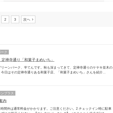
2
3
次へ
パーク
 定禅寺通り「和菓子まめいち」
グリーンパーク、半てんです。秋も深まってきて、定禅寺通りのケヤキ並木の
今日はその定禅寺通りある和菓子店、「和菓子まめいち」さんを紹介...
ーンプラス
案内
象時間外は通常料金がかかります。ご注意ください。2.チェックイン時に駐車