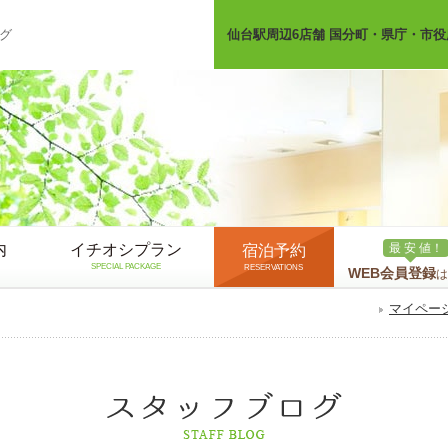
グ
仙台駅周辺6店舗 国分町・県庁・市役
内
イチオシプラン
最 安 値！
宿泊予約
SPECIAL PACKAGE
RESERVATIONS
WEB会員登録
は
マイペー