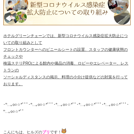
ホテルグリーンチェーンでは、新型コロナウイルス感染症拡大防止につ
いての取り組みとして
フロントカウンターヘのビニールシートの設置、スタッフの健康状態の
チェックや
検温ステリPROによる館内や備品の消毒、ロビーやエレベーター、レス
トランの
ソーシャルディスタンスの掲示、料理の小分け提供などの対策を行って
おります。
･*:..｡o○☆*ﾟﾟﾟ･*:..｡o○☆*ﾟﾟﾟ･*:..｡o○☆*ﾟﾟ･*:..｡o○☆*ﾟﾟﾟ･*:..｡o○☆*ﾟﾟﾟ･
*:..｡o○☆*ﾟﾟ
こんにちは、ヒルズの
ブリ
です！