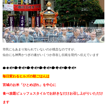
市民にもあまり知られていないのが残念なのですが、
仙台にも神輿かつぎの連がいくつか存在し伝統を現代へ伝えています
🐟🐡🐠🐟🐡🐠🐟🐡🐠🐟🐡🐠🐟🐡🐠🐟
🐡🐠
毎日変わるヒルズの朝ごはんは
宮城のお米「ひとめぼれ」を中心に
食べ放題ビュッフェスタイルでお好きなだけお召し上がりいただけ
ます