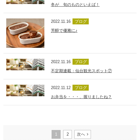
冬が 旬のものといえば！
2022.11.16
ブログ
芳醇で優雅に♪
2022.11.16
ブログ
不定期連載：仙台観光スポット⑦
2022.11.12
ブログ
お弁当を・・・、握りましたね？
1
2
次へ