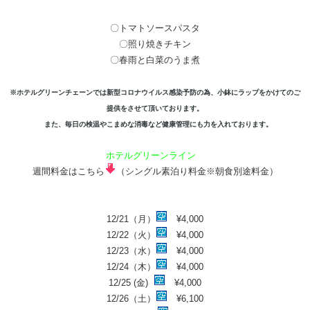
〇トマトソースパスタ
〇照り焼きチキン
〇春雨と白菜のうま煮
※ホテルグリーンチェーンでは新型コロナウイルス感染予防の為、小鉢にラップをかけてのご
提供をさせて頂いております。
また、毎日の検温やこまめな消毒など健康管理にも力を入れております。
ホテルグリーンライン
​週間料金はこちら
（シングル素泊り料金※朝食別途料金）​
12/21（月）
¥4,000
12/22（火）
¥4,000
12/23（水）
¥4,000
12/24（木）
¥4,000
12/25 (金)
¥4,000
12/26（土）
¥6,100