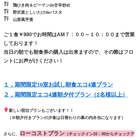
鶏ひき肉＆ピーマンde甘辛炒め
野沢菜としいたけdeパスタ
山形風芋煮
ご１食￥980でお時間はAM７：００～１０：００まで営業
しております！
当日の朝でも朝食券の購入は出来ますので、その際はフロ
ントにお声がけください！
１，期間限定10室お試し朝食エコ4連プラン
２，期間限定エコ4連朝夕付プラン（2名様以上）
新しい宿泊プランもございます！！
​ （※朝夕付きプランの夕食は日替わりの幕の内弁当になります）
ローコストプラン
さらに、
​（チェックイン16：00からチェックア