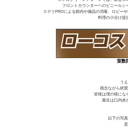
フロントカウンターヘのビニールシ
ステリPROによる館内や備品の消毒、ロビー
料理の小分け提
室数
うえ
残念ながら絶賛
皆様は僕の様にな
最近は口内炎
以下の写真
是