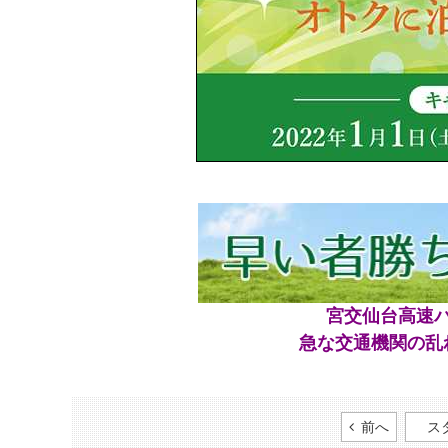
宮交仙台高速
急な交通機関の乱
前へ
ス