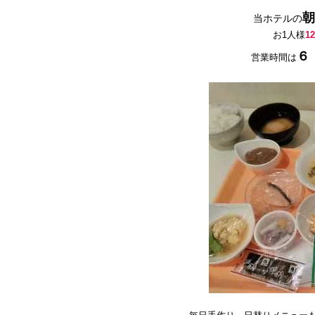
朝
当ホテルの
お1人様
1
６
営業時間は