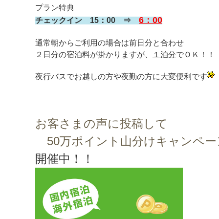
プラン特典
6：00
チェックイン 15：00 ⇒
通常朝からご利用の場合は前日分と合わせ
２日分の宿泊料が掛かりますが、
１泊分
でＯＫ！！
夜行バスでお越しの方や夜勤の方に大変便利です
お客さまの声に投稿して
50万ポイント山分けキャンペ
​​開催中
！！