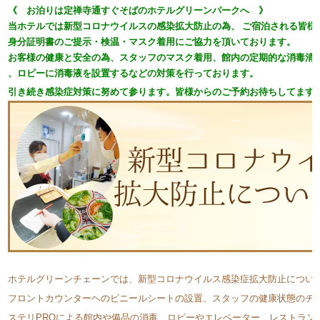
《 お泊りは定禅寺通すぐそばのホテルグリーンパークへ 》​​
当ホテルでは新型コロナウイルスの感染拡大防止の為、
ご宿泊される皆様
身分証明書のご提示・検温・マスク着用に
ご協力を頂いております。
お客様の健康と安全の為、スタッフのマスク着用、館内の定期的な消毒清
、​
ロビーに消毒液を設置するなどの対策を行っております。
引き続き感染症対策に努めて参ります。皆様からのご予約お待ちしてます
ホテルグリーンチェーンでは、新型コロナウイルス感染症拡大防止につい
フロントカウンターヘのビニールシートの設置、スタッフの健康状態のチ
ステリPROによる館内や備品の消毒、ロビーやエレベーター、レストラン