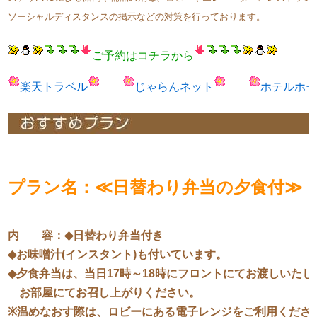
ソーシャルディスタンスの掲示などの対策を行っております。
ご予約はコチラから
楽天トラベル
じゃらんネット
ホテルホ
プラン名：
≪
日替わり弁当の夕食付
≫
内 容：
◆
日替わり弁当付き
◆
お味噌汁
(
インスタント
)
も付いています。
◆
夕食弁当は、当日
17
時～
18
時にフロントにてお渡しいたし
お部屋にてお召し上がりください。
※
温めなおす際は、ロビーにある電子レンジをご利用くださ