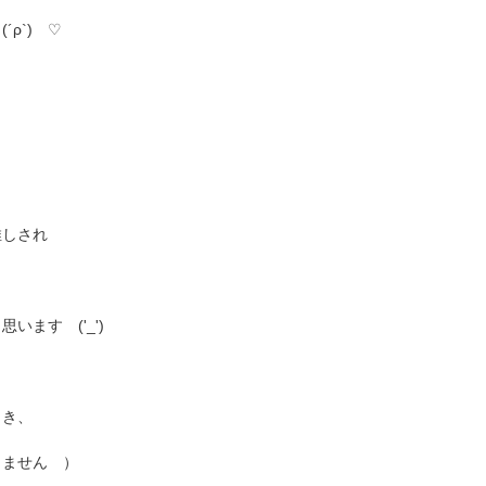
ρ`) ♡
、
推しされ
）
ます ('_')
とき、
りません ）