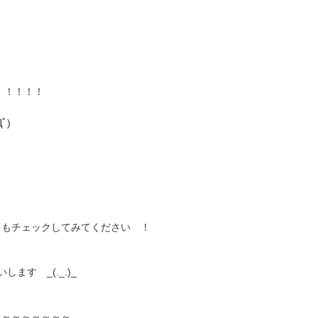
！！！！！
ﾟ)
らもチェックしてみてください ！
ます _(._.)_
～～～～～～～～