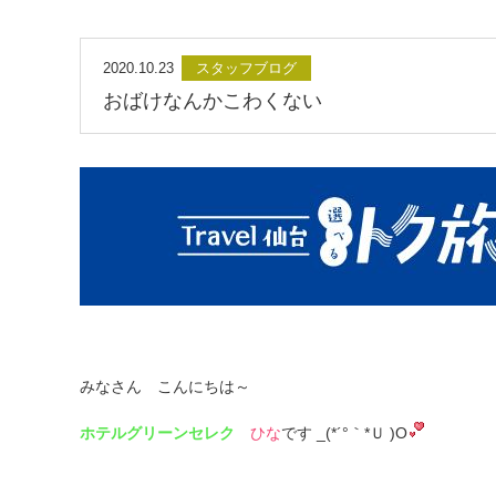
2020.10.23
スタッフブログ
おばけなんかこわくない
みなさん こんにちは～
ホテルグリーンセレク
ひな
です _(*´°｀*Ｕ )O