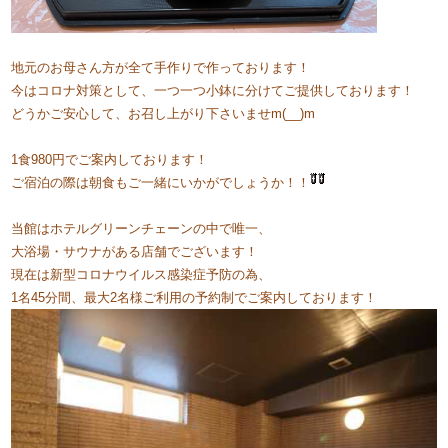
地元のお母さん方が全て手作りで作っております！
今はコロナ対策として、一つ一つ小鉢に分けてご提供しております！
どうかご安心して、お召し上がり下さいませm(__)m
​​1食980円でご案内しております！
​ご宿泊の際は朝食もご一緒にいかがでしょうか！！
​​当館はホテルグリーンチェーンの中で唯一、​
大浴場・サウナがある店舗でございます！
現在は新型コロナウイルス感染症予防の為、
1名45分間、最大2名様ご利用の予約制でご案内しております！