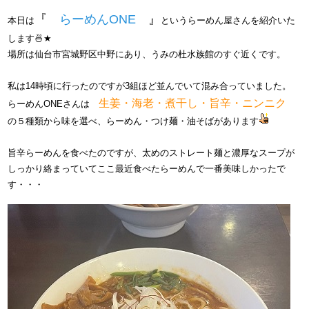
​​『
らーめんONE
』​​
本日は
というらーめん屋さんを紹介いた
します🍜★
場所は仙台市宮城野区中野にあり、うみの杜水族館のすぐ近くです。
私は14時頃に行ったのですが3組ほど並んでいて混み合っていました。
生姜・海老・煮干し・旨辛・ニンニク​
らーめんONEさんは
の５種類から味を選べ、らーめん・つけ麺・油そばがあります
旨辛らーめんを食べたのですが、太めのストレート麺と濃厚なスープが
しっかり絡まっていてここ最近食べたらーめんで一番美味しかったで
す・・・