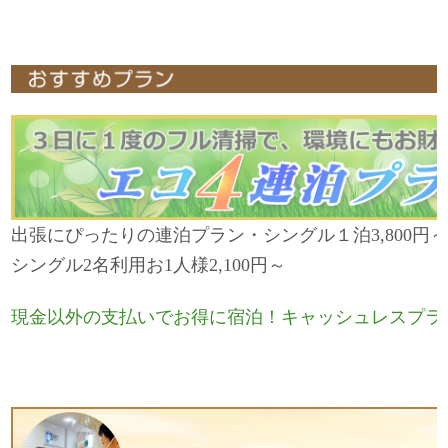
出張にぴったりの連泊プラン・シングル１泊
3,800
シングル
2
名利用お
1
人様
2,100
円～
現金以外の支払いでお得に宿泊！キャッシュレスプラ