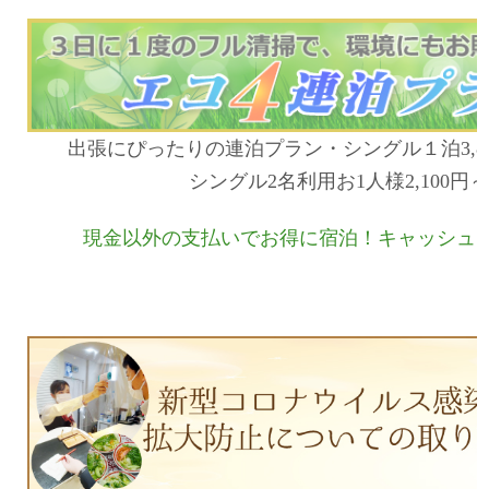
出張にぴったりの連泊プラン・シングル１泊
3,8
シングル
2
名利用お
1
人様
2,100
円～
現金以外の支払いでお得に宿泊！キャッシュ